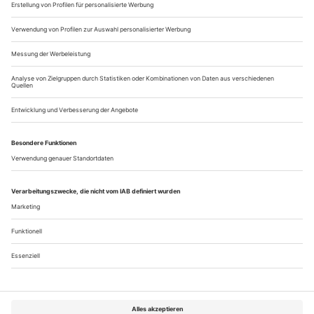
«Marco war en Schmusekind»
Tatort Potzlow: Der Dokumentarfilmer Andres Veiel und die
Dramaturgin Gesine Schmidt haben aus ihrer Langzeitrecherche
rund um einen brutalen Mord in der Uckermark ein Theaterstück
gemacht – und in Basel und Berlin uraufgeführt
Dieser Text lässt sich nicht einfach abschütteln. Er nistet sich
ein, beißt sich fest, kriecht ein paar Nächte lang übers
Kopfkissen. Er hinterlässt Bilder eines abscheulichen
Verbrechens: Nach der Lektüre sieht man mondbeschienene
Feldwege vor sich, leere Bierkästen Marke «Sternburger» und
Springerstiefel, die nach einem erschöpften Körper treten.
Man hört einen...
Über uns
Kontakt
Kritikerumfrage
Newsletter
Mediadaten
Datenschutz
Impressum
AGB
Vertrag widerrufen
Cookie-Einstellungen
Abo kündigen