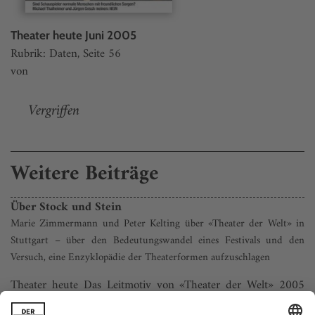
Theater heute Juni 2005
Rubrik: Daten, Seite 56
von
Vergriffen
Weitere Beiträge
Über Stock und Stein
Marie Zimmermann und Peter Kelting über «Theater der Welt» in
Stuttgart – über den Bedeutungswandel eines Festivals und den
Versuch, eine Enzyklopädie der Theaterformen aufzuschlagen
Theater heute Das Leitmotiv von «Theater der Welt» 2005
heißt «Heimweh nach der Zukunft». Klingt ein bisschen