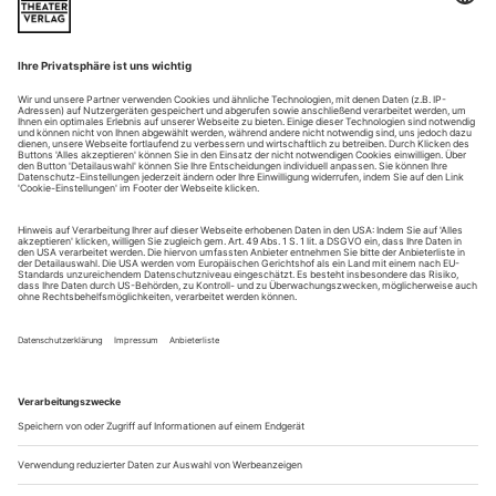
elegisch.
Marie Zimmermann Ein bisschen Gefühl und Ironie hat noch
selten geschadet. Eine Floskel dafür, dass Kultur immer auf
verschiedenen Zeitebenen spielt. Die Echtzeit des globalen
Marktes, an dem wir angeblich alle teilhaben, heißt ja nur,
dass man...
Ernst nehmen!
Eine impulsgebende Auswahl beim diesjährigen Kinder- und
Jugendtheatertreffen «Augenblick mal!» in Berlin
Die Szene sieht stark nach Geisterbahn aus und könnte so
auch als «Haunted House» in Disneyland durchgehen. Oder
als Setting eines gruseligen Computerspiels. Ein langer Tisch
zieht sich über die volle Bühnenbreite, an dessen oberen
Enden zwei grotesk aussehende fette Kinder sitzen – links ein
in schrilles Gelb gewandetes Mädchen (Corinna Beilharz)
und gegenüber ein...