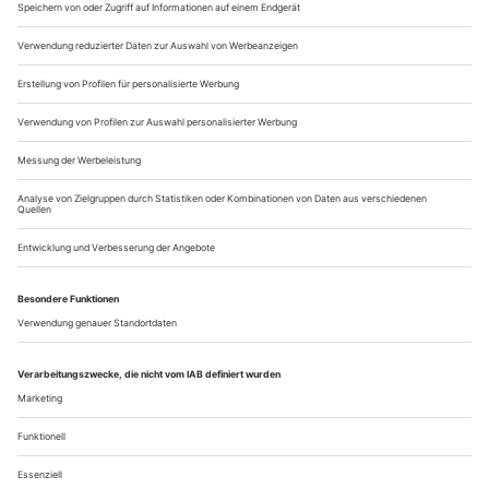
eingeladen. Mitte des Monats bekam sie ihren ersten
Filmpreis, als die Berlinale-Jury sie für ihre Rolle der Gitti in
Maren Ades Beziehungsdrama «Alle anderen» mit dem
Silbernen Bären auszeichnete....
In der dritten Reihe
Das Ballhaus Naunynstraße in Berlin-Kreuzberg spezialisiert sich auf
postmigrantische Themen
Als im vergangenen November das vormals völlig danieder
liegende Kieztheater Ballhaus Naunynstraße neu eröffnet
wurde, war den Machern ziemlich bang. Die frisch gebackene
Theaterdirektorin Shermin Langhoff wollte sich angesichts
eines Etats von 240.000 Euro lieber gar nicht Direktorin
nennen. Wir sind ein Theater in der «dritten Reihe», betonte
sie. Das Ballhaus...
Über uns
Kontakt
Kritikerumfrage
Newsletter
Mediadaten
Datenschutz
Impressum
AGB