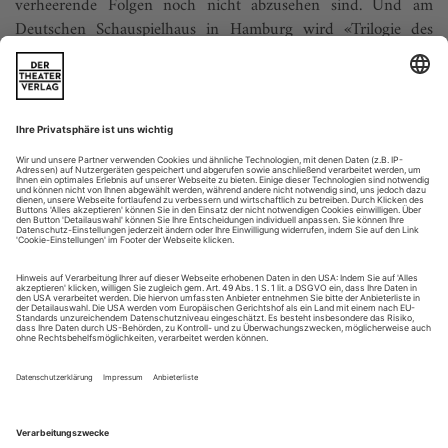
verheerende Folgen noch nicht abzu­sehen sind. Und am
Deutschen Schauspielhaus in Hamburg wird «Trilogie des
Wiedersehens», das dritte...
"Die Liebe killt mich noch"
Was fehlt? Auch wenn jedes Auswahlgremium seine Entscheidung
mit guten Gründen für die beste aller möglichen hält auch wenn
Neu-Juror Andres Müry mit der Theatertreffenauswahl ziemlich
zufrieden ist und Mühlheim-Entscheider Wolfgang Kralicek erklärt,
warum die Nominierungen zu «Stücke 09» gar nicht anders hätten
ausfallen können - wir haben Kollegen gefunden, die finden: Da fehlt
sehr wohl was.
Eine fehlt aber garantiert nicht, sondern ist glücklicherweise ganz
vorne dran: die Schauspielerin Birgit Minchmayr, ein Teufel von
einem Weib!
Besser hätte das Jahr kaum anfangen können. Anfang Februar
wurde Birgit Minichmayr mit Martin Kusejs Wiener
Inszenierung «Der Weibsteufel» zum Berliner Theatertreffen