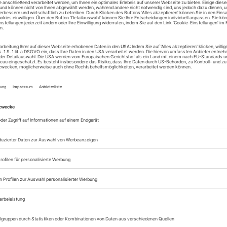
Alle Theater-heute-A
lesen
Zugang zur Theater
zum ePaper
Lesegenuss auf allen
Zugang zum Onlinea
Theater heute
Sie können alle Vorteile
sofort nutzen
Digital-Abo testen