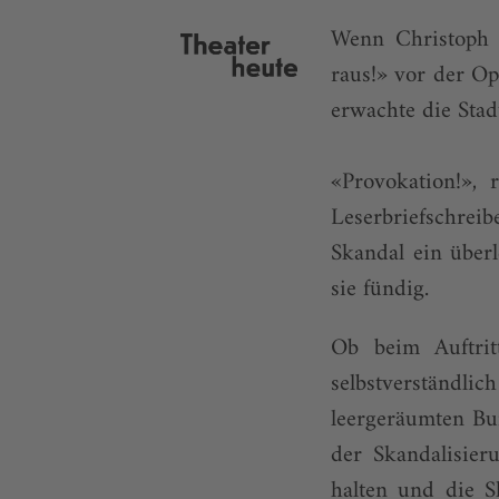
Wenn Christoph S
raus!» vor der O
erwachte die Stad
«Provokation!»,
Leserbriefschrei­
Skandal ein über
sie fündig.
Ob beim Auftrit
selbstverständ
leergeräumten Bu
der Skandalisier
halten und die S