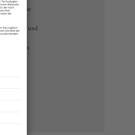
rtikel online
-heute-App und
 Endgeräten
rchiv von
 des Abos