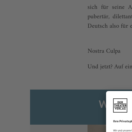
sich für seine A
pubertär, diletta
Deutsch also für 
Nostra Culpa
Und jetzt? Auf ein
Weiter
Sie s