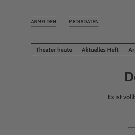
Toggle
ANMELDEN
MEDIADATEN
navigation
Theater heute
Aktuelles Heft
Ar
D
Es ist vo