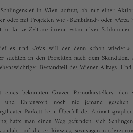
chlingensief in Wien auftrat, ob mit einer Akti
per oder mit Projekten wie «Bambiland» oder «Area 7
t für kurze Zeit aus ihrem restaurativen Schlummer.
 rief es und «Was will der denn schon wieder!». 
ber suchten in den Projekten nach dem Skandalon, s
lebenswichtiger Bestandteil des Wiener Alltags. Und
t eines bekannten Grazer Pornodarstellers, den 
lich und Ehrenwort, noch nie jemand gesehen
rgtheater-Parkett beim Überfall der Animatographen
ung hatte man einen Weg gefunden, sich Schlinge
kandale, auf die er hinwies, sozusagen niederzur