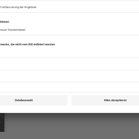
eichnis
Theater heute Mai 2009
Rubrik: Aufführungen, Seite 34
von Helmut Schödel
Vergriffen