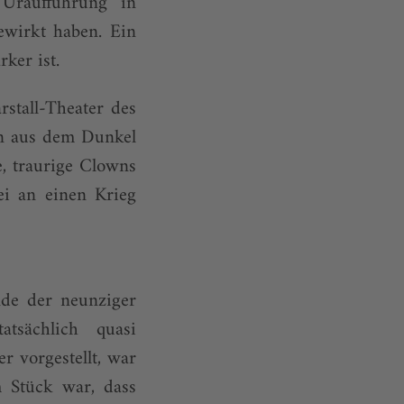
 Uraufführung in
ewirkt haben. Ein
ker ist.
stall-Theater des
en aus dem Dunkel
, traurige Clowns
i an einen Krieg
de der neunziger
tsächlich quasi
r vorgestellt, war
m Stück war, dass