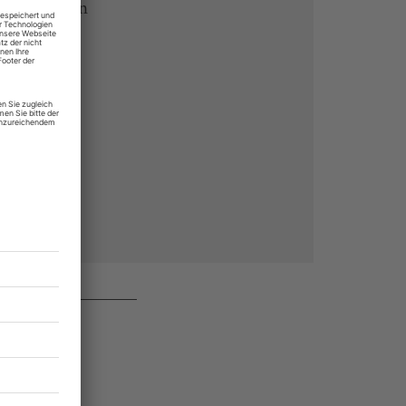
 Endgeräten
rchiv von
 des Abos