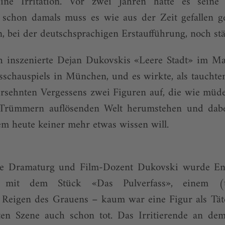
ine Irritation. Vor zwei Jahren hatte es seine
schon damals muss es wie aus der Zeit gefallen g
, bei der deutschsprachigen Erstaufführung, noch stär
h inszenierte Dejan Dukovskis «Leere Stadt» im Mar
tsschauspiels in München, und es wirkte, als taucht
ersehnten Vergessens zwei Figuren auf, die wie müde
n Trümmern auflösenden Welt herumstehen und dabe
m heute keiner mehr etwas wissen will.
e Dramaturg und Film-Dozent Dukovski wurde En
 mit dem Stück «Das Pulverfass», einem (ta
 Reigen des Grauens – kaum war eine Figur als Täte
ten Szene auch schon tot. Das Irritierende an de