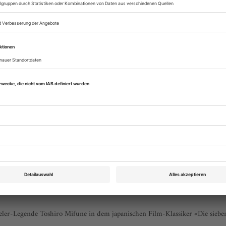
Theater heute März 2010
Rubrik: Chronik, Seite 50
von Egbert Tholl
Vergriffen
ler-Legende Toshiro Mifune in dem japanischen Film-Klassiker «Die siebe