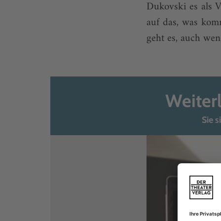
Dukovski es als V
auf das, was komm
geht es, auch wen
Weiter
Sie s