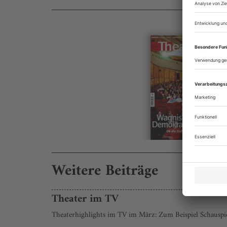
Weitere Beiträge
Theater im TV
Theaterhighlights im TV im März: Zum Beispiel Schauspie