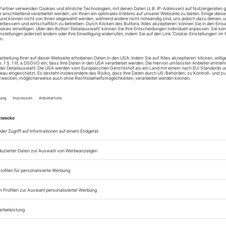
Lesegenuss auf allen
Zugang zum Onlinea
Theater heute
Sie können alle Vorteile
sofort nutzen
Digital-Abo testen
eichnis