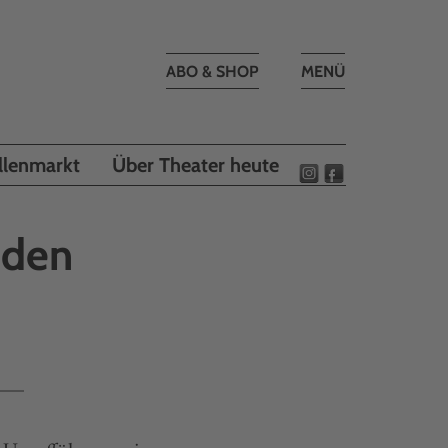
Toggle
ABO & SHOP
MENÜ
navigation
llenmarkt
Über Theater heute
nden