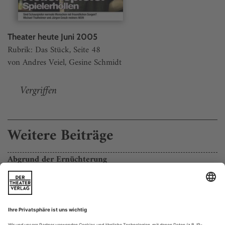
Theater heute Juni 2005
Rubrik: Das Stück, Seite 48
von Andres Veiel, Gesine Schmidt
Vergriffen
Weitere Beiträge
Abgrund der Ernüchterung
Oliver Bukowski «Gäste»
Geschlossen» signalisieren wuchtig schwarze Lettern auf dem
Vorhang. Doch die Drohgebärde gilt, gelegentlich
aufflackernden Prophezeiungen zum Trotz, nicht dem