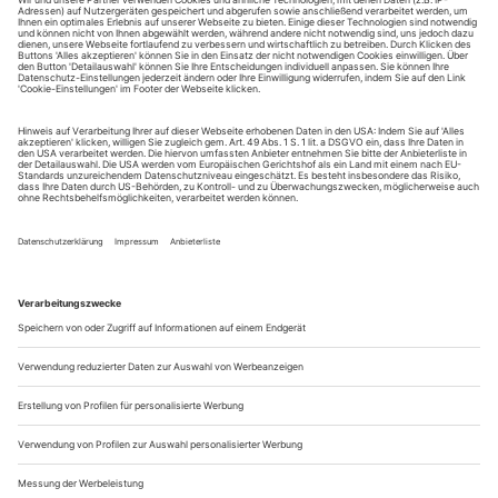
liebenswert winzigen Theaterchen mit seinen knapp 300
Plätzen zu Füßen der Heideksburg. Gemeint ist ein
ehemaliger Schweinestall, irgendwo in einem gottverlassenen
östlichen Landstrich, in Oliver Bukowskis...
Sensibler blasser runder Po
Filmstars im Weltschmerz, New York im Retro-Fieber: Ethan Hawke
spielt in einer Neuauflage von David Rabes «Hurlyburly» aus dem
Jahr 1984
Die Achtziger sind endlich auch auf dem Broadway
angekommen. Während Vokuhila-frisierte Dreißigjährige in
den Nachtclubs des Hipster-Stadtviertels Williamsburg schon
seit geraumer Zeit zum Mixtape-Soundtrack ihrer frühen
Jugend tanzen, kann man die nostalgischen
Geschmacklosigkeiten der Reagan-Ära jetzt auch im Westen
von Manhattans Midtown bewundern. Das frisch...
Wiener Fenstersturz