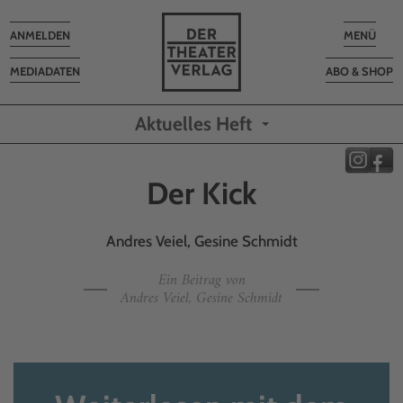
Toggle
Toggle
ANMELDEN
MENÜ
navigation
navigatio
MEDIADATEN
ABO & SHOP
Aktuelles Heft
Der Kick
Andres Veiel, Gesine Schmidt
Ein Beitrag von
Andres Veiel, Gesine Schmidt