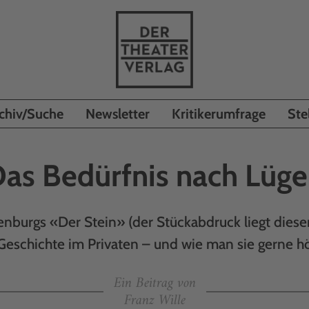
chiv/Suche
Newsletter
Kritikerumfrage
Ste
as Bedürfnis nach Lüg
nburgs «Der Stein» (der Stückabdruck liegt diesem
Geschichte im Privaten – und wie man sie gerne hö
Ein Beitrag von
Franz Wille