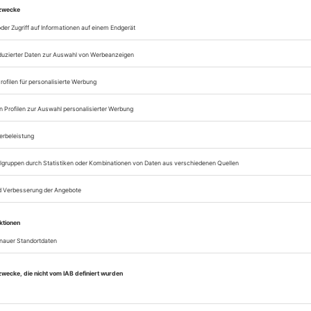
Alle Theater-heute-A
lesen
Zugang zur Theater
zum ePaper
Lesegenuss auf allen
Zugang zum Onlinea
Theater heute
Sie können alle Vorteile
sofort nutzen
Digital-Abo testen