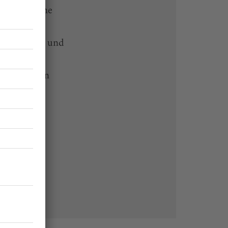
rtikel online
-heute-App und
 Endgeräten
rchiv von
 des Abos