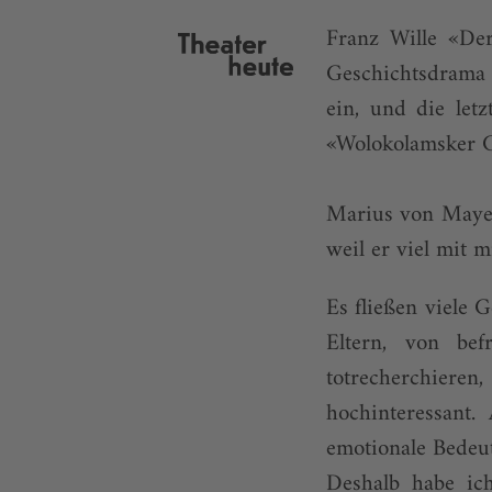
Franz Wille «Der
Geschichts­drama 
ein, und die let
«Wolokolamsker C
Marius von Mayenb
weil er viel mit 
Es fließen viele
Eltern, von be
totrecherchieren
hochinteressant.
emotionale Bedeut
Deshalb habe ich