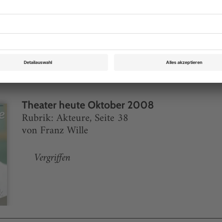
eichnis
Theater heute Oktober 2008
Rubrik: Akteure, Seite 38
von Franz Wille
Vergriffen