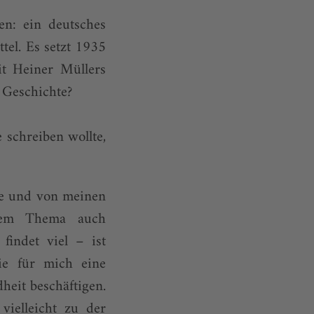
en: ein deutsches
tel. Es setzt 1935
it Heiner Müllers
Geschich­te?
 schreiben wollte,
ne und von meinen
esem Thema auch
findet viel – ist
die für mich eine
heit beschäftigen.
vielleicht zu der