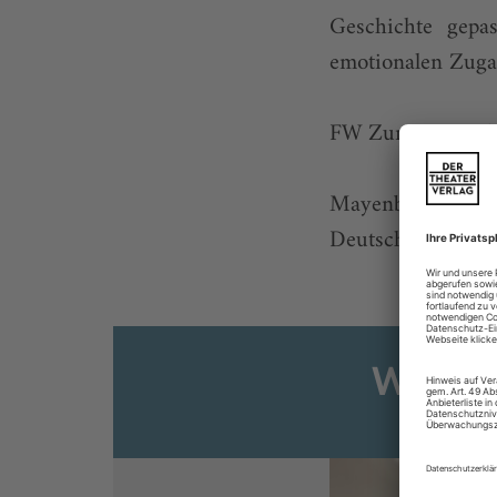
Geschichte gepa
emotionalen Zug
FW Zum Beispiel
Mayenburg Stasi
Deutscher Herbst –
Weiter
Sie s