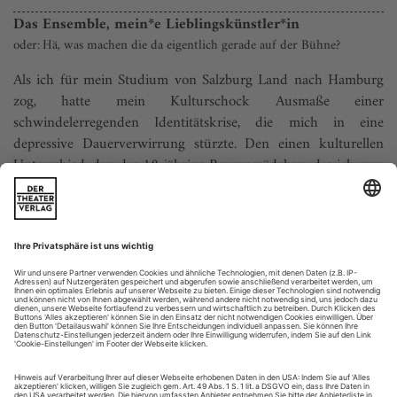
Das Ensemble, mein*e Lieblingskünstler*in
oder: Hä, was machen die da eigentlich gerade auf der Bühne?
Als ich für mein Studium von Salzburg Land nach Hamburg
zog, hatte mein Kulturschock Ausmaße einer
schwindelerregenden Identitätskrise, die mich in eine
depressive Dauerverwirrung stürzte. Den einen kulturellen
Unterschied, den das 18-jährige Bauernmädchen, das ich war,
aber sehr klar sehen und sofort freudig wertschätzen konnte,
war die Qualität der...
Eine Sprache vor dem Verschwinden
Thomas Perle «Karpatenflecken»
Vor undenklichen Zeiten war das Marmaroscher Gebiet in
den Waldkarpaten von Riesen bewohnt. Als ihre Zeit zu Ende
ging und nur ein einziger von ihnen noch in der Gegend
lebte, begegnete seine Tochter Rosalia eines Tages bei einem
Spaziergang am Fluss kleinen Menschen, wie sie sie noch nie