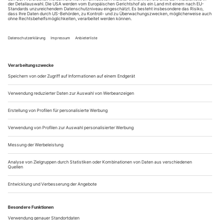
zuvor gesehen hatte. Sie fing einige in ihrer Schürze und
brachte sie heim....
Deutschsprachige Erstaufführungen 2019/20
B
Clare Barron
Dance Nation (Schauspiel Hannover)
Sarah Berthiaume
Nyotaimori (Theater Osnabrück)
Alice Birch
Anatomie eines Suizids (Deutsches Schauspielhaus Hamburg)
Frederik Brattberg
Wieder da (Schauspiel Frankfurt)
C
Mustafa Can
Die Farbe des Morgens an der Front (Theater Paderborn)
Ebru Nihan Celkan