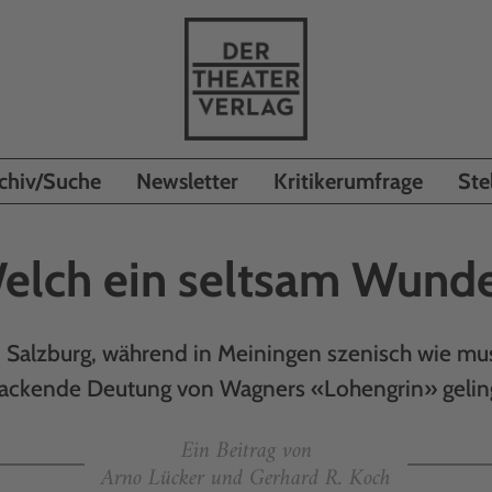
chiv/Suche
Newsletter
Kritikerumfrage
Ste
elch ein seltsam Wunde
n Salzburg, während in Meiningen szenisch wie mus
ackende Deutung von Wagners «Lohengrin» gelin
Ein Beitrag von
Arno Lücker und Gerhard R. Koch