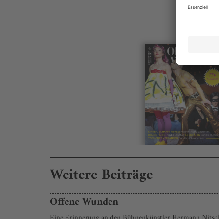
Weitere Beiträge
Offene Wunden
Eine Erinnerung an den Bühnenkünstler Hermann Nitsc