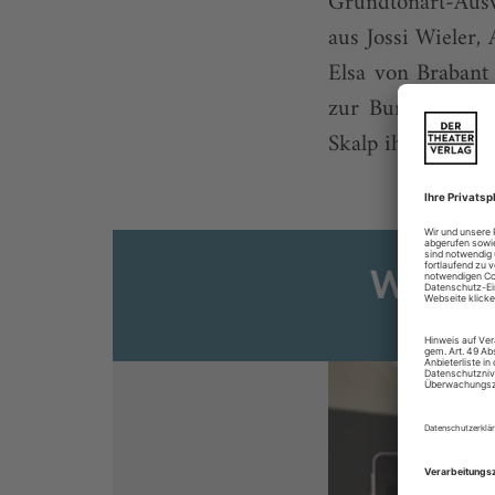
Grundtonart-Auswe
aus Jossi Wieler
Elsa von Brabant
zur Burg. Dann t
Skalp ihres vermei
Weiter
Sie