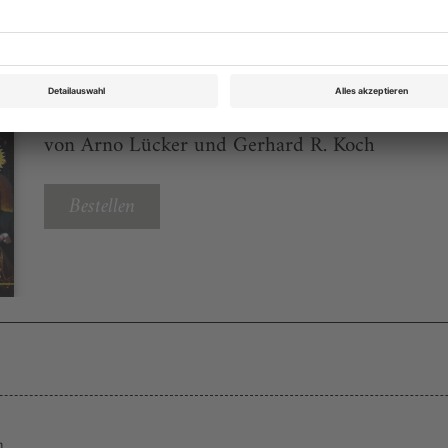
Opernwelt 6 2022
Rubrik: Im Focus, Seite 10
von Arno Lücker und Gerhard R. Koch
Bestellen
h