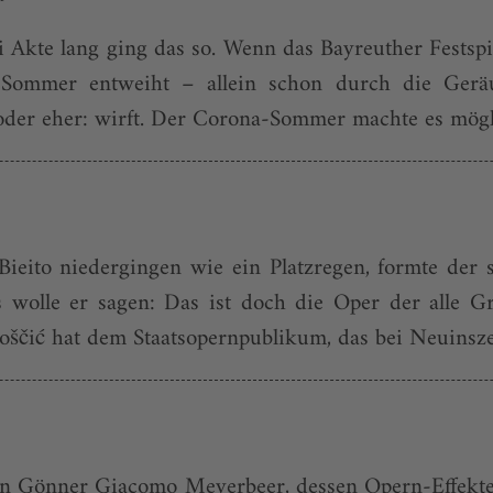
rei Akte lang ging das so. Wenn das Bayreuther Fests
Sommer entweiht – allein schon durch die Geräu
oder eher: wirft. Der Corona-Sommer machte es mögli
Bieito niedergingen wie ein Platzregen, formte der
ls wolle er sagen: Das ist doch die Oper der alle 
oščić hat dem Staatsopernpublikum, das bei Neuinszen
nen Gönner Giacomo Meyerbeer, dessen Opern-Effekt