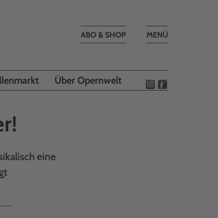
Toggle
ABO & SHOP
MENÜ
navigation
llenmarkt
Über Opernwelt
r!
ikalisch eine
gt