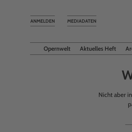
Toggle
ANMELDEN
MEDIADATEN
navigation
Opernwelt
Aktuelles Heft
Ar
W
Nicht aber i
p