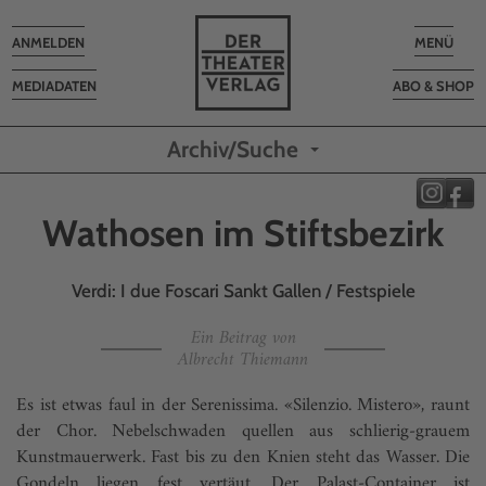
Toggle
Toggle
ANMELDEN
MENÜ
navigation
navigatio
MEDIADATEN
ABO & SHOP
Archiv/Suche
Wathosen im Stiftsbezirk
Verdi: I due Foscari Sankt Gallen / Festspiele
Ein Beitrag von
Albrecht Thiemann
Es ist etwas faul in der Serenissima. «Silenzio. Mistero», raunt
der Chor. Nebelschwaden quellen aus schlierig-grauem
Kunstmauerwerk. Fast bis zu den Knien steht das Wasser. Die
Gondeln liegen fest vertäut. Der Palast-Container ist