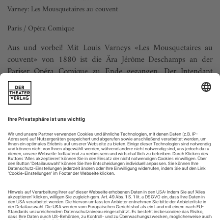
Varney: Les Mousquetaires au couvent
Paris / Opéra Comique
Aus und vorbei! Mit Louis Varneys «Les Mousquetaires au
couvent» von 1880 ist die Ära Jérôme Deschamps an der
Pariser Opéra Comique zu Ende gegangen. Der Intendant
gönnte sich aus diesem Anlass das Vergnügen, wieder mal zu
zeigen, dass er vor allem Künstler ist: Nicht nur zeichnet er
für die Regie verantwortlich, er übernahm auch die
Sprechrolle des Gouverneurs....
Was kommt...
Kopf frei machen!
Von Verantwortung weiß sie ein Lied zu singen – aus eigener
Bühnenerfahrung und als Gesangsprofessorin. Analytisches
Fingerspitzengefühl fordert Michelle Breedt im Interview. Von
Sängern, Musikern und Dirgenten, von Studenten wie
Lehrern.