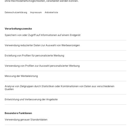
Alle Jahre wieder ...
... warten die Sommerfestivals mit neuen Produktionen auf.
Auf den Grünen Hügel zieht es...
Schnell, fremd, unberechenbar
Johan Simons, der neue Intendant der Ruhrtriennale, kommt vom
Schauspiel. In seiner ersten Saison setzt er sich aber auch mit Wagners
«Rheingold» auseinander und zeigt u. a. Nonos «Prometeo». Hier
skizziert er für uns Vorstellungen von einem Musiktheater auf der
Höhe seiner Zeit
In einer Oper genügen fünf Minuten, um einen Krieg
glaubwürdig auf der Bühne zu zeigen. Im Schauspiel braucht
man dafür vier Tage. Das ist die enorme Kraft der Musik. Wir
kennen alle das Klischee des Opernsängers, der minutenlang
singt, dass er jetzt abreisen wird. Aber als Schauspielregisseur
bin ich davon fasziniert, wie unglaublich schnell Oper sein
kann. Genau...