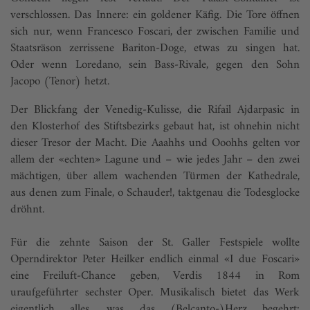
verschlossen. Das Innere: ein goldener Käfig. Die Tore öffnen
sich nur, wenn Francesco Foscari, der zwischen Familie und
Staatsräson zerrissene Bariton-Doge, etwas zu singen hat.
Oder wenn Loredano, sein Bass-Rivale, gegen den Sohn
Jacopo (Tenor) hetzt.
Der Blickfang der Venedig-Kulisse, die Rifail Ajdarpasic in
den Klosterhof des Stiftsbezirks gebaut hat, ist ohnehin nicht
dieser Tresor der Macht. Die Aaahhs und Ooohhs gelten vor
allem der «echten» Lagune und – wie jedes Jahr – den zwei
mächtigen, über allem wachenden Türmen der Kathedrale,
aus denen zum Finale, o Schauder!, taktgenau die Todesglocke
dröhnt.
Für die zehnte Saison der St. Galler Festspiele wollte
Operndirektor Peter Heilker endlich einmal «I due Foscari»
eine Freiluft-Chance geben, Verdis 1844 in Rom
uraufgeführter sechster Oper. Musikalisch bietet das Werk
eigentlich alles, was das (Belcanto-)Herz begehrt: