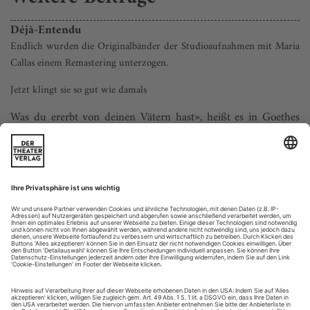
Déjà-Entendu
Endlich wurden die Originalbänder der Studioaufnahmen mit Maria
Callas einem Remastering unterzogen.
Jetzt klingt sie so gut wie damals
Was du ererbt von deinen Vätern hast», heißt es in Goethes
«Faust», «erwirb es, um es zu ­besitzen.» Hat man sich das bei
der EMI vor Augen gehalten, als es um die Künstlerin ging,
deren Erbe wohl mehr Zinsen abgeworfen hat als das von
irgendjemand sonst und das jahrzehntelang vom Marketing
mit dem absurden Allerlei von «Best of»-Kompilationen
geschändet wurde?
«Ca...
Feuer im Graben
Nelsons’ «Lohengrin», Thielemanns «Holländer», Petrenkos «Ring» –