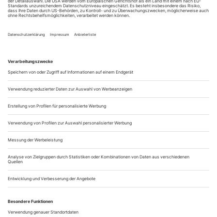
bei den Bayreuther Festspielen bleiben die eigentlichen Helden (fast)
unsichtbar. Ansonsten ist nicht alles grün auf dem Hügel
Verheißungsvolles rosa Glimmen, dann ein Krach. Der Käfig,
der sich vor dem Alkoholator aus dem Bühnenboden schiebt,
ist steckengeblieben. Technische Störung in der
Untermaschinerie. Die ins Tiefgeschoss der Wartburg
verdrängten Triebe – verklemmt! Tannhäuser und eine
hochschwangere Venus hieven sich durch die Dachluke und
machen oben weiter, so gut es geht. Aber...
Der Wanderer
Der Wanderer: David Mcintyre zum Achtzigsten
Sein Name wird immer mit dem «Jahrhundert-Ring» von
Patrice Chéreau und Pierre Boulez verbunden bleiben: Hier
schwang er sich 1976 als Wotan und Wanderer zum
führenden Heldenbariton seiner Generation auf, wobei seine
schauspielerische Gestaltung des Göttervaters der vokalen
ebenbürtig war. Ein Sänger, dem man auch in den oft als lang