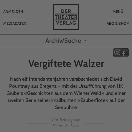
Toggle
Toggle
ANMELDEN
MENÜ
navigation
navigatio
MEDIADATEN
ABO & SHOP
Archiv/Suche
Vergiftete Walzer
Nach elf Intendantenjahren verabschiedet sich David
Pountney aus Bregenz – mit der Uraufführung von HK
Grubers «Geschichten aus dem Wiener Wald» und einer
zweiten Serie seiner knallbunten «Zauberflöte» auf der
Seebühne
Ein Beitrag von
Heinz W. Koch