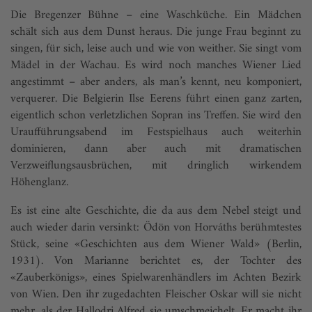
Die Bregenzer Bühne – eine Waschküche. Ein Mädchen
schält sich aus dem Dunst ­heraus. Die junge Frau beginnt zu
singen, für sich, leise auch und wie von weither. Sie singt vom
Mädel in der Wachau. Es wird noch manches Wiener Lied
angestimmt – aber anders, als man’s kennt, neu komponiert,
verquerer. Die Belgierin Ilse Eerens führt einen ganz zarten,
eigentlich schon verletzlichen Sopran ins Treffen. Sie wird den
Uraufführungsabend im Festspielhaus auch weiterhin
dominieren, dann aber auch mit dramatischen
Verzweiflungsausbrüchen, mit dringlich wirkendem
Höhenglanz.
Es ist eine alte Geschichte, die da aus dem ­Nebel steigt und
auch wieder darin versinkt: Ödön von Horváths berühmtestes
Stück, seine «Geschichten aus dem Wiener Wald» (Berlin,
1931). Von Marianne berichtet es, der Tochter des
«Zauberkönigs», eines Spielwarenhändlers im Achten Bezirk
von Wien. Den ihr zugedachten Fleischer Oskar will sie nicht
mehr, als der Hallodri Alfred sie umschmeichelt. Er macht ihr