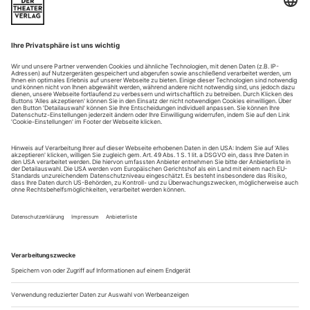
Hofmannsthals Tragödie als Hörspiel und Höroper in einer Kassette
Hugo von Hofmannsthals «Elektra» war nicht als Libretto
geplant, sondern ein Versuch des Dichters, dem Lyrismus
seiner frü­hen Bühnenwerke zu entkommen und zum
«dramatischen Drama» vorzustoßen – ein Versuch, der ihm
nach eigenem Bekenntnis «erst nur halb» gelang. Richard
Strauss, der das Stück 1903 in Max Reinhardts Berliner
Inszenierung (mit Gertrud Eysoldt in der...
«Hugenotten»? Morgens um neun
Konrad Beikircher über Magie, Kritik und Libretti
Sein Herz für die Musik schlägt heftig, eigentlich wollte er
Musiker werden. Nun ist er als Kabarettist bekannt geworden
und weiß über Schumann und Rossini genauso abendfüllend
zu plaudern wie über rheinische Lebensgewohnheiten. Konrad
Beikircher hat nach seinen beiden Konzertführern nun einen
Opernführer geschrieben. Im Gespräch mit «Opernwelt»