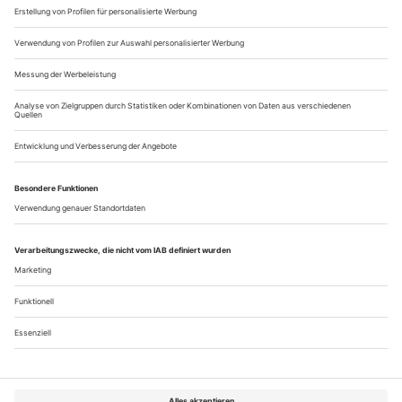
untermauert er...
Der Kulturarbeiter
Die Theaterarbeit von Peter Sellars - ein Zwischenbericht
Peter Sellars, das Enfant terrible, Peter Sellars, der
Provokateur: Lang ist’s her. Der amerikanische Regisseur, der
in den achtziger Jahren mit seinen Inszenierungen von «Don
Giovanni», «Così fan tutte» und «Le nozze di Figaro»
verstörte, polarisierte, faszinierte und international berühmt
wurde, agiert heute eher aus dem Hintergrund. Es ist stiller
um ihn...
Über uns
Kontakt
Kritikerumfrage
Newsletter
Mediadaten
Datenschutz
Impressum
AGB
Vertrag widerrufen
Cookie-Einstellungen
Abo kündigen