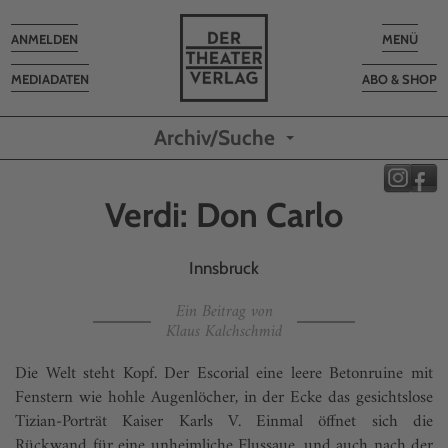
Toggle
Toggle
ANMELDEN
MENÜ
navigation
navigatio
MEDIADATEN
ABO & SHOP
Archiv/Suche
Verdi: Don Carlo
Innsbruck
Ein Beitrag von
Klaus Kalchschmid
Die Welt steht Kopf. Der Escorial eine leere Betonruine mit
Fenstern wie hohle Augenlöcher, in der Ecke das gesichts­lose
Tizian-Porträt Kaiser Karls V. Einmal öffnet sich die
Rückwand für eine unheimliche Flussaue, und auch nach der