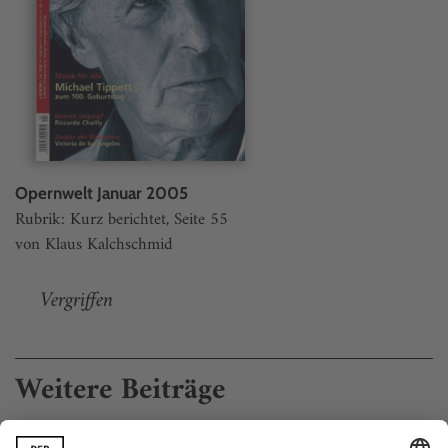
Opernwelt Januar 2005
Rubrik: Kurz berichtet, Seite 55
von Klaus Kalchschmid
Vergriffen
Weitere Beiträge
Die doppelte «Elektra»