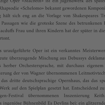
nzige Oper «Macbeth» ist ein Jugendwerk des späte
 Rhapsodie «Schelomo» bekannt gewordenen Komponis­
hält sich eng an die Vorlage von Shakespeares Tra
e Passagen wie die groteske Szene des betrunkenen 
cduffs Frau und ihren Kindern hat der später in die
tont.
s uraufgeführte Oper ist ein verkanntes Meisterwer
h heute überzeugende Mischung aus Debussys deklama
 herber Or­ches­tersprache, mit durchaus eigenem
iterung der von Wagner übernommenen Leitmotivtech
t das dritte deutsch­sprachige Opernhaus, das das sp
Werk auf den Spielplan gesetzt hat. Entscheidend z
gen-Festival übernommenen In­szenie­rung Ke
 ingeniöse Bühnenbild Es Devlins bei: ein glitzernde