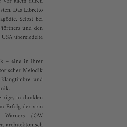
r vor allem durch
ten. Das Libretto
gödie. Selbst bei
Pförtners und den
 USA übersiedelte
k – eine in ihrer
torischer Melodik
 Klangtimbre und
nik.
errige, in dunklen
um Erfolg der vom
ith Warners (OW
r, architektonisch