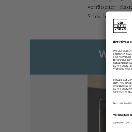
verrätselter Kas
Schlachtfeld präsen
Weiter
Sie