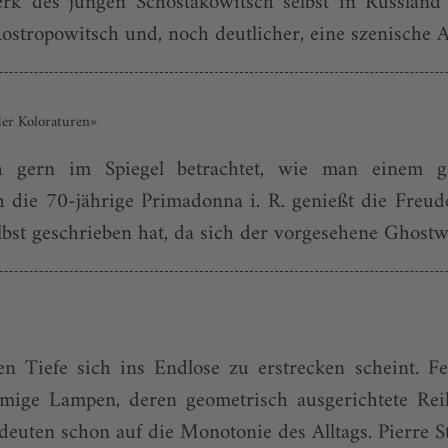
rk des jungen Schostakowitsch selbst in Russ­land
ostropowitsch und, noch deutlicher, eine szenische A
der Koloraturen»
ch gern im Spiegel betrachtet, wie man einem g
ie 70-jährige Primadonna i. R. genießt die Freuden
bst geschrieben hat, da sich der vorgesehene Ghostwri
ren Tiefe sich ins Endlose zu erstrecken scheint. Fe
örmige Lampen, deren geometrisch ausgerichtete 
 deuten schon auf die Monotonie des Alltags. Pierre Str