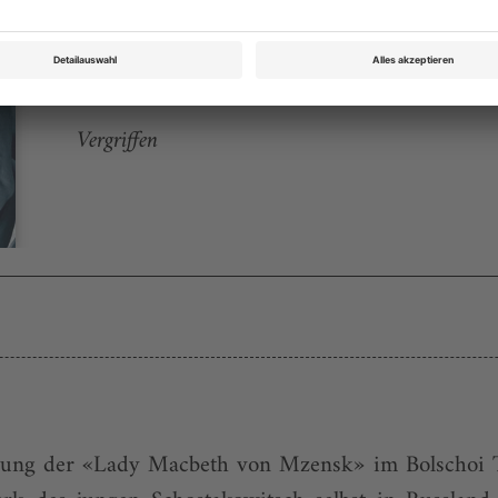
Opernwelt Januar 2005
Rubrik: Kurz berichtet, Seite 54
von Uwe Schweikert
Vergriffen
rung der «Lady Macbeth von Mzensk» im Bolschoi T