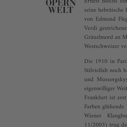
Ernest Blochs ei
seine hebräische
von Edmond Fleg 
Verdi gestrichen
Gräuelmord an Ma
Westschweizer ver
Die 1910 in Pari
Stilvielfalt noc
und Mussorgskys
eigenwilliger We
Frankfurt ist ers
Farben glühende 
Wiener Klangbo
11/2003) trug das