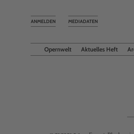
Toggle
ANMELDEN
MEDIADATEN
navigation
Opernwelt
Aktuelles Heft
Ar