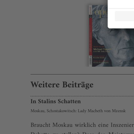
Weitere Beiträge
In Stalins Schatten
Moskau, Schostakowitsch: Lady Macbeth von Mzensk
Braucht Moskau wirklich eine Inszenie