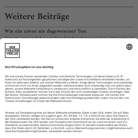
Weitere Beiträge
Wie ein zuvor nie dagewesener Ton
Extrem anregend: der von Rosa Eidelpes herausgegebene Diskursband
«TEXT.NOTATION.PERFORMANCE»
Was für ein poetisches Bild. Eine Frau sitzt versonnen an
einer Orgel, die Rechte sanft auf die Tasten gelegt, sie scheint
darüber nachzudenken, wie der Ton, den sie gleich anschlägt,
klingen möge, was er auslösen, bewirken könnte in all seiner
Flüchtigkeit, Resonanz und (möglichen) Kontingenz. Oder ob
nicht vielleicht nicht dieser einzige Ton imstande wäre, die...
Materialschlacht
Ulrich Rasche installiert Strauss’ «Elektra» in Genf, Impulse kommen
nur von Jonathan Nott aus dem Graben
Im Gleichschritt des Gänsemarschs und mit tief gebeugten