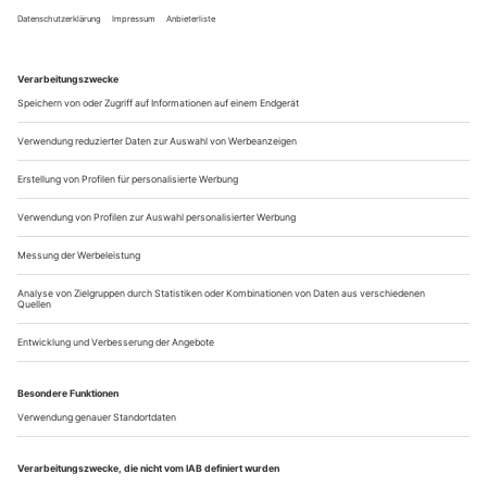
Rücken trippeln die Mägde auf einem schräg in den
Bühnenboden gerammten Zylinder. Darauf ist ein
Drehbühnenumlauf eingerichtet, dessen Bewegungsrichtung
die schwarz uniformierten Damen stets stramm
entgegengehen, wodurch sie im Ergebnis jedoch kaum vom
Fleck kommen. Die unmenschlichen, dezidiert tierischen...
Personalien, Meldungen März 2022
JUBILARE
absolvierte ihr Gesangsstudium an der
Jane Henschel
University of Southern California. Erste Opernengagements
führten sie 1978 nach Deutschland, sie trat in Aachen,
Wuppertal, Dortmund und an der Deutschen Oper am Rhein
auf. Zahlreiche Gastspiele machten die Mezzosopranistin ab
Ende der 1980er-Jahre in der ganzen Welt bekannt, umjubelt
etwa als Amneris,...