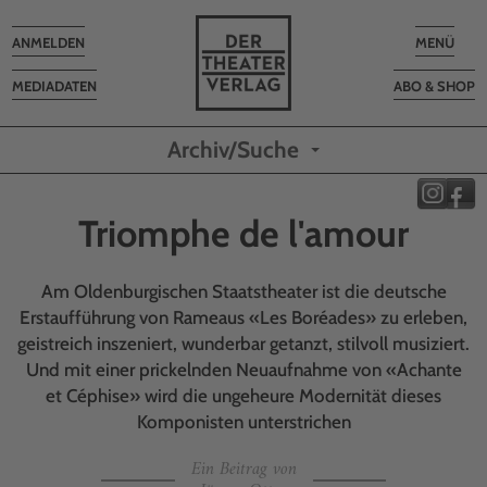
Toggle
Toggle
ANMELDEN
MENÜ
navigation
navigatio
MEDIADATEN
ABO & SHOP
Archiv/Suche
Triomphe de l'amour
Am Oldenburgischen Staatstheater ist die deutsche
Erstaufführung von Rameaus «Les Boréades» zu erleben,
geistreich inszeniert, wunderbar getanzt, stilvoll musiziert.
Und mit einer prickelnden Neuaufnahme von «Achante
et Céphise» wird die ungeheure Modernität dieses
Komponisten unterstrichen
Ein Beitrag von