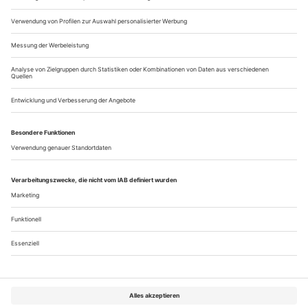
Fax: +49(0)30/25 44 95 12
redaktion@opernwelt.de
www.der-theaterverlag.de/opernwelt
Redaktion
Jürgen Otten, Albrecht Thiemann (V. i. S. d. P.)
Redaktionsbüro
Andrea Kaiser...
Über uns
Kontakt
Kritikerumfrage
Newsletter
Mediadaten
Datenschutz
Impressum
AGB
Vertrag widerrufen
Cookie-Einstellungen
Abo kündigen