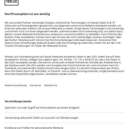
Juno dahinterkommt, setzt sie alles daran, die eitel-
ruhmgierige Schöne zu vernichten, wozu ihr jedes Mittel
recht ist. Der junge niederländische Regisseur Floris Visser,
der vor Jahresfrist in Osnabrück mit Benjamin Brittens
«Owen Wingrave» (siehe OW 3/2016) auf sich aufmerksam
machte, geht der Story...
Impressum
58. Jahrgang, Nr 4
Opernwelt wird herausgegeben von
Der Theaterverlag – Friedrich Berlin
ISSN 0030-3690
Best.-Nr. 752299
Redaktion Opernwelt
Nestorstraße 8-9, 10709 Berlin
Tel.: +49(0)30/25 44 95 55