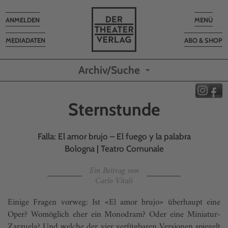
Toggle
Toggle
ANMELDEN
MENÜ
navigation
navigatio
MEDIADATEN
ABO & SHOP
Archiv/Suche
Sternstunde
Falla: El amor brujo – El fuego y la palabra
Bologna | Teatro Comunale
Ein Beitrag von
Carlo Vitali
Einige Fragen vorweg: Ist «El amor brujo» überhaupt eine
Oper? Womöglich eher ein Monodram? Oder eine Miniatur-
Zarzuela? Und welche der vier verfügbaren Versionen spiegelt