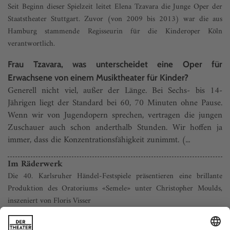
Seit Beginn dieser Spielzeit leitet Elena Tzavara die Junge Oper der
Staatstheater Stuttgart. Zuvor (von 2009 bis 2013) war die aus
Hamburg stammende Regisseurin für die Kinderoper Köln
verantwortlich.
Frau Tzavara, was unterscheidet eine Oper für
Erwachsene von einem Musiktheater für Kinder?
Generell nicht viel, außer der Länge. Bei Sechs- bis 14-
Jährigen liegt der Standard bei 60, 70 Minuten ohne Pause.
Wenn wir von Jugendopern sprechen, vertragen die jungen
Zuschauer auch schon anderthalb Stunden. Wir hoffen ja
immer, dass die Konzentrationsfähigkeit zunimmt.
(...
Im Räderwerk
Die 40. Karlsruher Händel-Festspiele präsentieren eine brillante
Produktion des Oratoriums «Semele» unter Christopher Moulds,
inszeniert von Floris Visser
Göttervater Jupiter hat eine Affäre mit Semele. Als seine Gattin