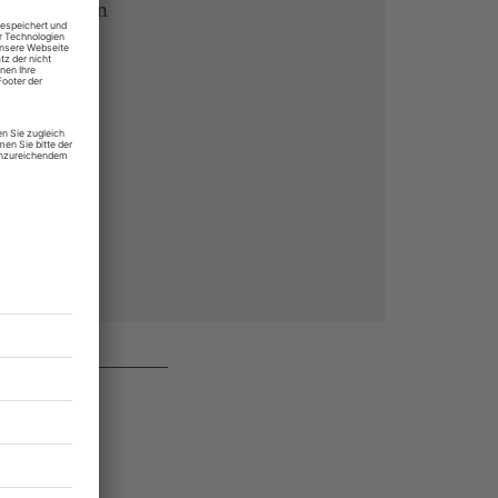
 Endgeräten
rchiv von
 des Abos