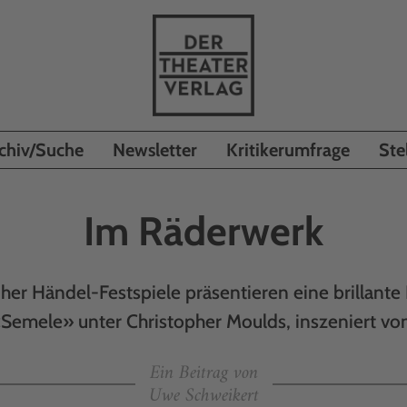
chiv/Suche
Newsletter
Kritikerumfrage
Ste
Im Räderwerk
uher Händel-Festspiele präsentieren eine brillante
Semele» unter Christopher Moulds, inszeniert von 
Ein Beitrag von
Uwe Schweikert