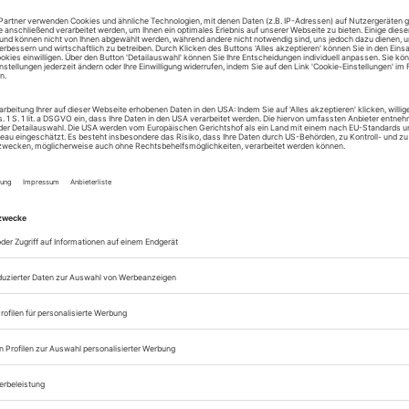
Lesegenuss auf allen
Zugang zum Onlinea
Opernwelt
Sie können alle Vorteile
sofort nutzen
Digital-Abo testen
eichnis