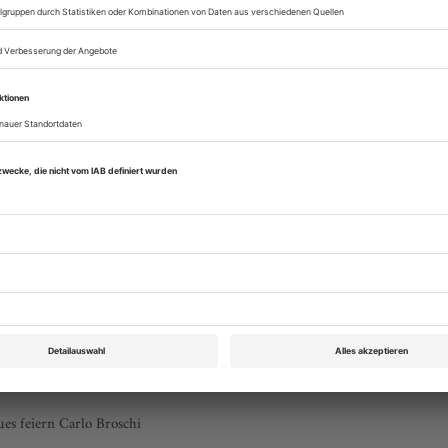
Opernwelt April 2017
Rubrik: Im Focus, Seite 6
von Uwe Schweikert
Bestellen
es feiern Carlo Broschi