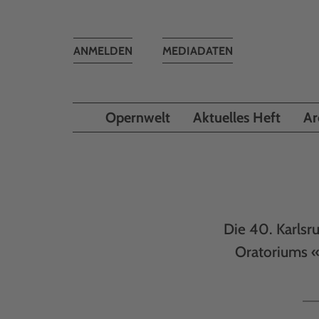
Toggle
ANMELDEN
MEDIADATEN
navigation
Opernwelt
Aktuelles Heft
Ar
Die 40. Karlsr
Oratoriums «