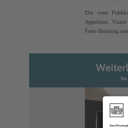
Die vom Publik
Appetizer. Visse
Foto-Shooting und 
Weiter
Sie