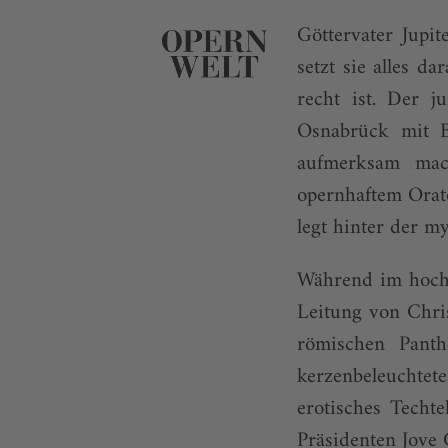
Göttervater Jupi
setzt sie alles d
recht ist. Der j
Osnabrück mit 
aufmerksam mac
opernhaftem Orat
legt hinter der m
Während im hochg
Leitung von Chri
römischen Pant
kerzenbeleuchte
erotisches Techt
Präsidenten Jove 