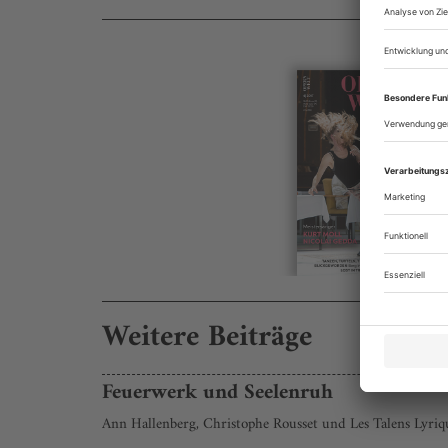
Weitere Beiträge
Feuerwerk und Seelenruh
Ann Hallenberg, Christophe Rousset und Les Talens Lyriqu