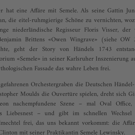
ter hat eine Affäre mit Semele. Als seine Gattin Ju
aran, die eitel-ruhmgierige Schöne zu vernichten, woz
unge niederländische Regisseur Floris Visser, der v
Benjamin Brittens «Owen Wingrave» (siehe OW 3
hte, geht der Story von Händels 1743 entstan
orium «Semele» in seiner Karlsruher Inszenierung 
ythologischen Fassade das wahre Leben frei.
efahrenen Orchestergraben die Deutschen Händel-S
stopher Moulds die Ouvertüre spielen, dreht sich 
heon nachempfundene Szene – mal Oval Office, 
tes Liebesnest – und gibt im schnellen Wechsel 
elmechtel frei, das uns bekannt vorkommt: die Affä
Clinton mit seiner Praktikantin Semele Lewinsky.