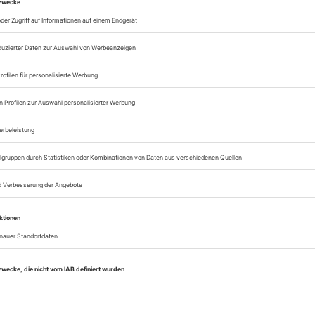
Zugang zur Opernwe
zum ePaper
Lesegenuss auf allen
Zugang zum Onlinea
Opernwelt
Sie können alle Vorteile
sofort nutzen
Digital-Abo testen