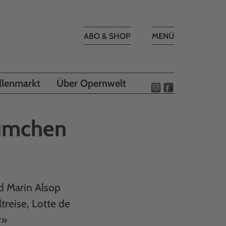
Toggle
ABO & SHOP
MENÜ
navigation
llenmarkt
Über Opernwelt
äumchen
d Marin Alsop
reise, Lotte de
y»