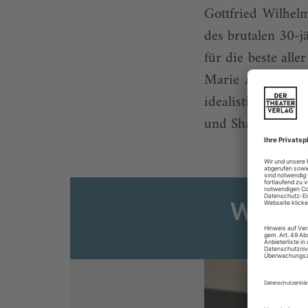
Gottfried Wilhel
des brutalen 30-j
für die beste all
Marie Arouet moc
idealistischen An
und Shaftesburys 
Weiter
Sie