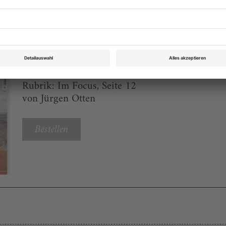
eichnis
Opernwelt März 2024
Rubrik: Im Focus, Seite 12
von Jürgen Otten
Bestellen