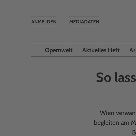
Toggle
ANMELDEN
MEDIADATEN
navigation
Opernwelt
Aktuelles Heft
Ar
So las
Wien verwand
begleiten am M
B