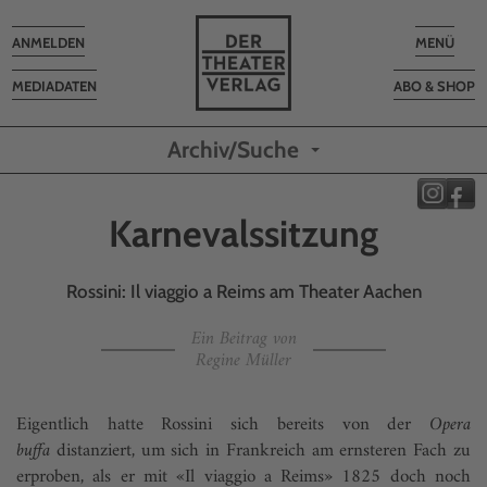
Toggle
Toggle
ANMELDEN
MENÜ
navigation
navigatio
MEDIADATEN
ABO & SHOP
Archiv/Suche
Karnevalssitzung
Rossini: Il viaggio a Reims am Theater Aachen
Ein Beitrag von
Regine Müller
Eigentlich hatte Rossini sich bereits von der
Opera
buffa
distanziert, um sich in Frankreich am ernsteren Fach zu
erproben, als er mit «Il viaggio a Reims» 1825 doch noch