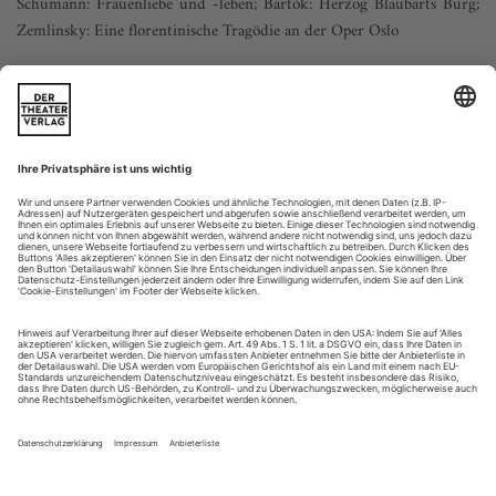
Schumann: Frauenliebe und -leben; Bartók: Herzog Blaubarts Burg;
Zemlinsky: Eine florentinische Tragödie an der Oper Oslo
Hat dieser Mann mit den diversen Namen etwas gelernt im
Laufe der zwei Jahrhunderte, in dem wir ihm an diesem
Abend an der Norwegischen Oper in Oslo begegnen, im
Rahmen eines so nie zuvor dagewesenen Opern-Triptychons?
Zu Beginn, in Schumanns Liedzyklus «Frauenliebe und -
leben», spielt John Lundgren den Hausherrn eines vornehmen
Stadtpalais, der zur musikalischen...
Der Mensch ist sich selbst Teufel genug
Eine bemerkenswerte Wiederentdeckung: Louise Bertins «Fausto» in
Deutscher Erstaufführung am Aalto-Theater Essen, mit Regisseurin
Tatjana Gürbaca und Einspringerin Netta Or als doppeltem Gretchen
Ob die Musikgeschichte gerecht sei? Es ist dies eine ebenso
berechtigte wie stetig wiederkehrende Frage. Denn mit jedem
Geschmackswandel, mit jeder neuen Kritik an alten
Gewissheiten (und Klischees) tun sich neue Grabungsstätten