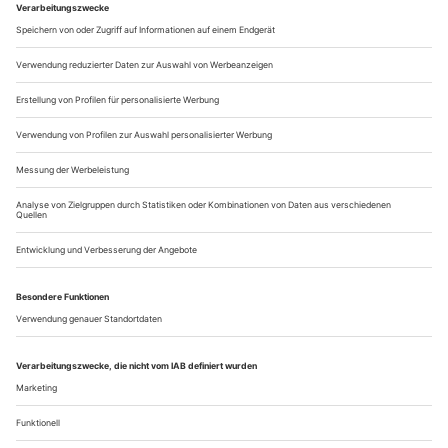
auf. Seit bald 15 Jahren arbeitet eine emsige Gruppe
musikalischer Archäologen unter dem Dach der Stiftung
Palazzetto Bru Zane an der...
Der Zauber des Androgynen
Russell Oberlins faszinierender Parcours durch die abendländische
Musikgeschichte
Er war einer der größten Sänger des 20. Jahrhunderts und ist
doch kaum bekannt – der 2016 verstorbene US-Amerikaner
Russell Oberlin. 1959 nahm er ein Recital mit Händel-Arien
auf, das zweifelsohne zu den Glanzlichtern des Barockgesangs
gehört. Darunter befindet sich auch die Arie «Ombra cara di
mia sposa», in der Radamisto den vermeintlichen Tod seiner
Frau Zenobia...
Über uns
Kontakt
Kritikerumfrage
Newsletter