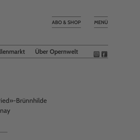
Toggle
ABO & SHOP
MENÜ
navigation
llenmarkt
Über Opernwelt
ried»-Brünnhilde
inay