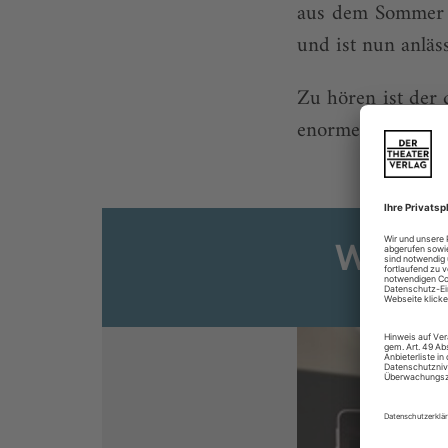
aus dem Sommer 
und ist nun anläs
Zu hören ist der 
enorme Qualität da
Weiter
Sie