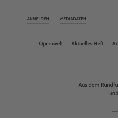
Toggle
ANMELDEN
MEDIADATEN
navigation
Opernwelt
Aktuelles Heft
Ar
Aus dem Rundfun
und