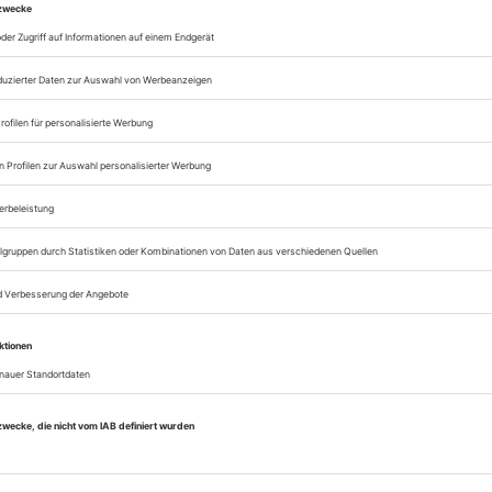
Lesegenuss auf allen
Zugang zum Onlinea
Opernwelt
Sie können alle Vorteile
sofort nutzen
Digital-Abo testen
eichnis