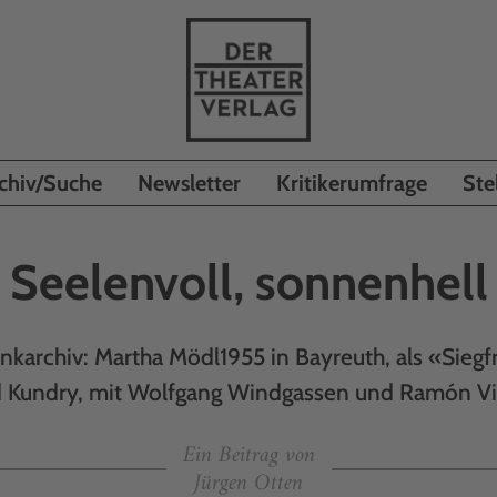
chiv/Suche
Newsletter
Kritikerumfrage
Ste
Seelenvoll, sonnenhell
karchiv: Martha Mödl1955 in Bayreuth, als «Siegf
 Kundry, mit Wolfgang Windgassen und Ramón V
Ein Beitrag von
Jürgen Otten