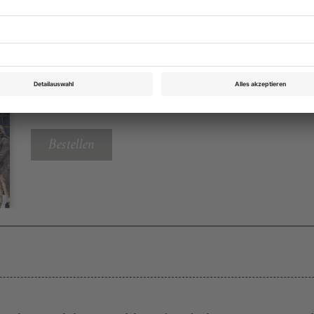
Opernwelt März 2022
Rubrik: CD des Monats, Seite 23
von Jürgen Otten
Bestellen