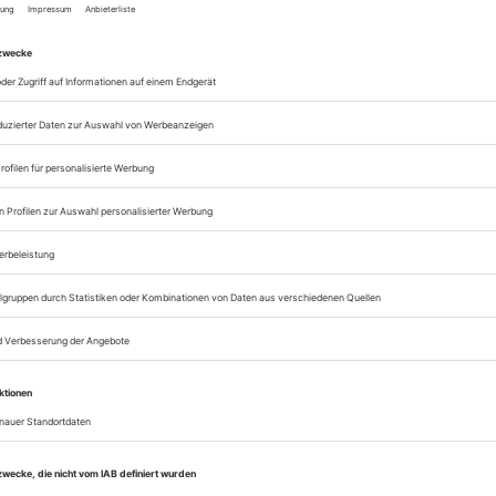
Zugang zum Onlinea
Opernwelt
Sie können alle Vorteile
sofort nutzen
Digital-Abo testen
eichnis