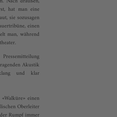
en. Nach draußen,
rst, hat man eine
ut, sie sozusagen
auertribüne, einen
ielt man, während
theater.
Pressemitteilung
orragenden Akustik
klang und klar
r «Walküre» einen
lischen Oberleiter
nder Rumpf immer