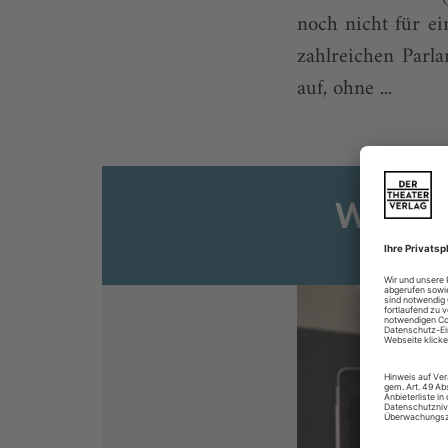
noch nicht für e
zahlreichen Parl
auf, ohne ...
Weiter
Sie