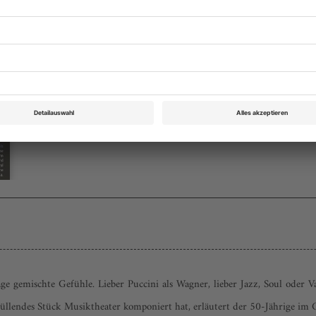
Opernwelt April 2011
Rubrik: Panorama, Seite 46
von Gerhart Asche
Bestellen
emischte Gefühle. Lieber Puccini als Wagner, lieber Jazz, Soul oder Vari
üllendes Stück Musiktheater komponiert hat, erläutert der 50-Jährige im