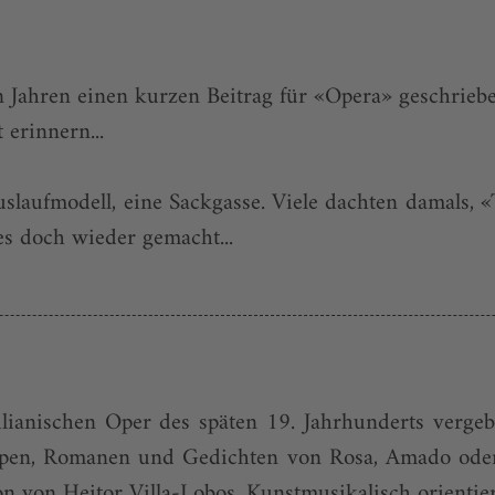
 Jahren einen kurzen Beitrag für «Opera» geschrieben
erinnern...
uslaufmodell, eine Sackgasse. Viele dachten damals, 
 es doch wieder gemacht...
ilianischen Oper des späten 19. Jahrhunderts verge
n Epen, Romanen und Gedichten von Rosa, Amado ode
von Heitor Villa-Lobos. Kunstmusikalisch orientiert 