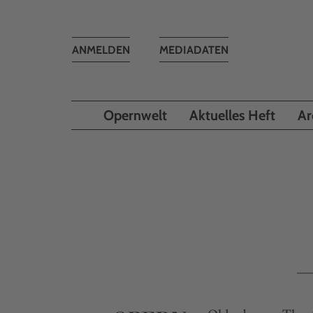
Toggle
ANMELDEN
MEDIADATEN
navigation
Opernwelt
Aktuelles Heft
Ar