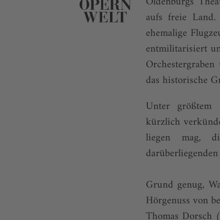
Oldenburgs Theat
aufs freie Land.
ehemalige Flugze
entmilitarisiert 
Orchestergraben 
das historische G
Unter größtem P
kürzlich verkünde
liegen mag, d
darüberliegenden
Grund genug, Wag
Hörgenuss von bea
Thomas Dorsch (