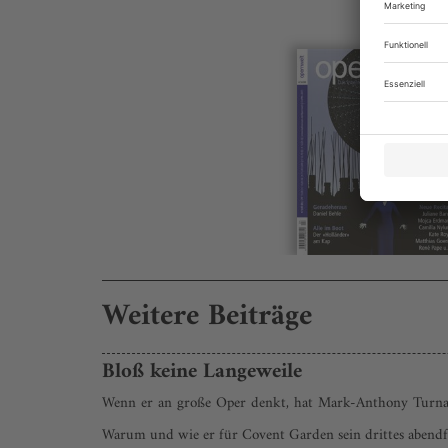
Weitere Beiträge
Bloß keine Langeweile
Wenn er an große Oper denkt, hat Mark-Anthony Turnage g
Warum und wie er für Covent Garden sein drittes abendf