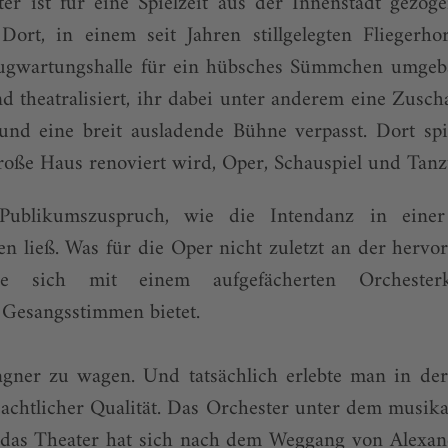
er ist für eine Spielzeit aus der Innenstadt gezog
 Dort, in einem seit Jahren stillgelegten Fliegerho
ugwartungshalle für ein hübsches Sümmchen umgeba
und theatralisiert, ihr dabei unter anderem eine Zusch
und eine breit ausladende Bühne verpasst. Dort sp
roße Haus renoviert wird, Oper, Schauspiel und Tanz
ublikumszuspruch, wie die Intendanz in einer 
n ließ. Was für die Oper nicht zuletzt an der herv
ie sich mit einem aufgefächerten Orchester
 Gesangsstimmen bietet.
ner zu wagen. Und tatsächlich erlebte man in de
chtlicher Qualität. Das Orchester unter dem musika
das Theater hat sich nach dem Weggang von Alexa