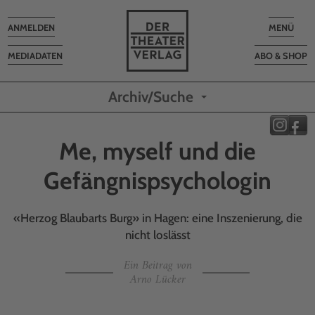
Toggle
Toggle
ANMELDEN
MENÜ
navigation
navigatio
MEDIADATEN
ABO & SHOP
Archiv/Suche
Me, myself und die
Gefängnispsychologin
«Herzog Blaubarts Burg» in Hagen: eine Inszenierung, die
nicht loslässt
Ein Beitrag von
Arno Lücker