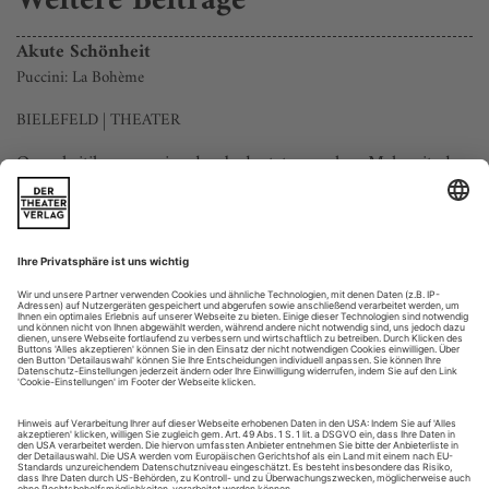
Weitere Beiträge
Akute Schönheit
Puccini: La Bohème
BIELEFELD | THEATER
Opernkritiker zu sein, das bedeutet manches Mal, mit dem
eigenen Zynismus klarkommen zu müssen; mindestens aber
mit dem Zynismus, der irgendwie in der Luft liegt, wohnt
man einer Premiere an einem «großen» Hause bei. Diese
Mischung aus Voreingenommenheit, Müdigkeit und
vorauseilender Schadenfreude – wir kennen sie alle. Seien wir
ehrlich.
Dieser Zynismus ist an so...
Was kommt... März 2022
Poetische Bilderwelten
Der strenge Blick täuscht. Im Gespräch zeigt sich Bibi Abel,