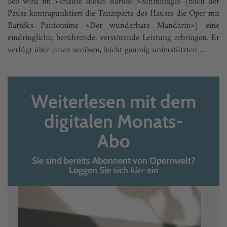
Seo wird im Verlaufe dieses Bartók-Nachmittages (nach der
Pause kontrapunktiert die Tanzsparte des Hauses die Oper mit
Bartóks Pantomime «Der wunderbare Mandarin») eine
eindringliche, berührende, verstörende Leistung erbringen. Er
verfügt über einen seriösen, leicht gaumig unterstützten ...
Weiterlesen mit dem
digitalen Monats-
Abo
Sie sind bereits Abonnent von Opernwelt?
hier
Loggen Sie sich
ein