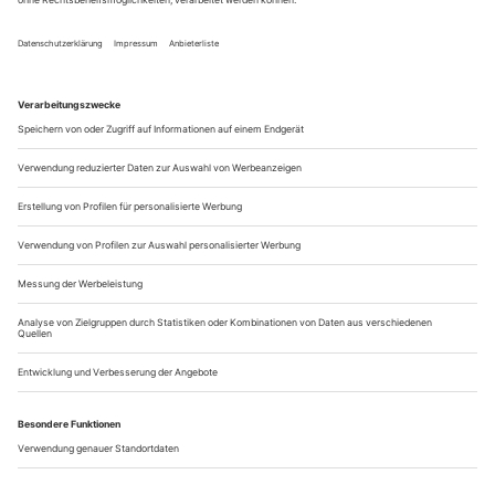
die freie Kunst studierte, um dann den kühnen Weg als
Multimedia-Entwicklerin einzuschlagen (und Teil des
Künstler-Duos «fuck yourself» war) von ihrer charmantesten
Seite, die einhergeht mit einem erkennbaren Hang zur
Melancholie. So sind auch ihre Videos, die sie für
Schauspiel-...
Mord im Schlachtraum
Verdi: Rigoletto
HALLE | OPER
Eigentlich liegt die Frage auf der Hand: Was passiert,
nachdem der Vorhang gefallen ist? Wie wird Rigoletto damit
umgehen, dass ihm das einzig verbliebene Glück geraubt
wurde? Die famos-furiose «Rigoletto»-Inszenierung an der
Oper Halle setzt hier an – im Danach. Der traurige Titelheld
ist traumatisiert vom Blick in den Leichensack, vom Blick auf
seine ermordete...