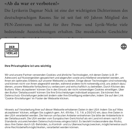
«Ab da war er verboten!»
Die Lyrikerin Dagmar Nick ist eine der wichtigsten Dichterinnen des
deutschsprachigen Raums. Sie ist seit fast 60 Jahren Mitglied des
PEN-Zentrums und hat für ihre Prosa- und Lyrik-Werke viele
bedeutende Auszeichnungen erhalten. Die musikalische Geschichte
ihrer Familie ist dabei weit weniger bekannt
Dagmar Nick ist inzwischen 95 Jahre alt und lebt in
München, in der Nähe von Schloss Nymphenburg. An einem
Sonntagvormittag treffen wir auf eine humorvolle, geistig
völlig fit gebliebene Dame, die uns ganze zwei Stunden an
ihren wertvollen Erinnerungen teilhaben lässt. Diese
Geschichten ruft Nick schneller und sicherer ab, als es ein
junger Mensch vermag. Selbst...
Pompööös
Tschaikowsky: Pique Dame
WIESBADEN | HESSISCHES STAATSTHEATER