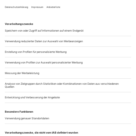
Nebenan steht ein großes waschechtes Casino. Und auch auf
der schmucken Bühne des Staatstheaters Wiesbaden wird
gezockt. Doch Hermann hat nicht genug Kohle, um die
schöne Lisa – eigentlich mit Fürst Jeletzki verlobt – zu freien.
Pinke wird aber gebraucht, denn sie ist adelig. Also versucht
Hermann, diesen einen stets erfolgversprechenden Kartentrick
aus der alten...
Kein Strahlemann
Nachruf auf den Heldentenor ohne Allüren William Cochran
Zum Beispiel die Taube. Im Augenblick des Herniedersteigens
vom Himmel als simples e in höherer Butterlage festgehalten.
Gern genutzt für die Beweisführung in Sachen Pianissimo-
Kultur und Atemtechnik, dabei schier endlos gedehnt.
William Cochran singt über die Stelle nicht unbedingt
hinweg, aber: kein Ausstellen von Tönen oder Phrasen, kein
Entzücken an der eigenen...