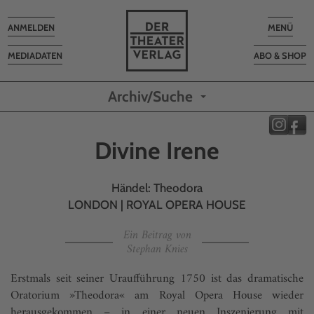
Toggle
Toggle
ANMELDEN
MENÜ
navigation
navigatio
MEDIADATEN
ABO & SHOP
Archiv/Suche
Divine Irene
Händel: Theodora
LONDON | ROYAL OPERA HOUSE
Ein Beitrag von
Stephan Knies
Erstmals seit seiner Uraufführung 1750 ist das dramatische
Oratorium »Theodora« am Royal Opera House wieder
herausgekommen – in einer neuen Inszenierung mit