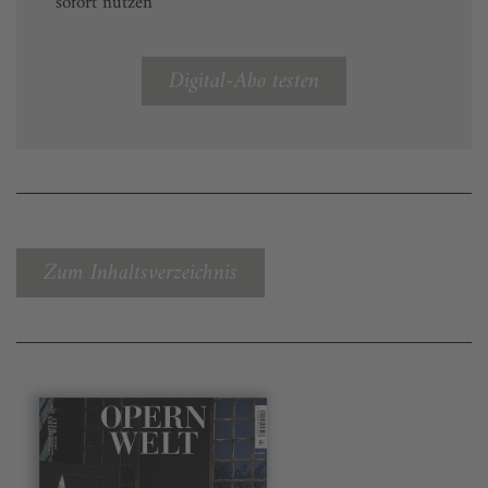
sofort nutzen
Digital-Abo testen
Zum Inhaltsverzeichnis