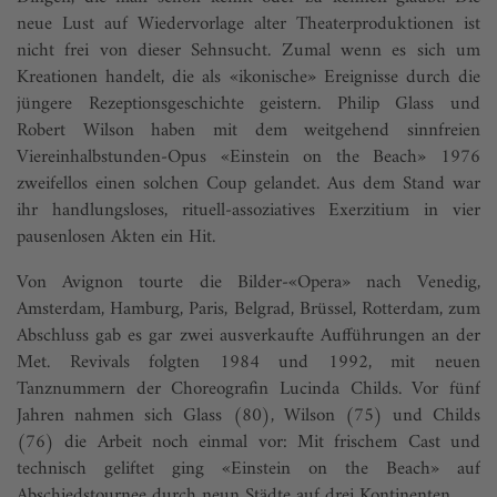
neue Lust auf Wiedervorlage alter Theaterproduktionen ist
nicht frei von dieser Sehnsucht. Zumal wenn es sich um
Kreationen handelt, die als «ikonische» Ereignisse durch die
jüngere Rezeptionsgeschichte geistern. Philip Glass und
Robert Wilson haben mit dem weitgehend sinnfreien
Viereinhalbstunden-Opus «Einstein on the Beach» 1976
zweifellos einen solchen Coup gelandet. Aus dem Stand war
ihr handlungsloses, rituell-assoziatives Exerzitium in vier
pausenlosen Akten ein Hit.
Von Avignon tourte die Bilder-«Opera» nach Venedig,
Amsterdam, Hamburg, Paris, Belgrad, Brüssel, Rotterdam, zum
Abschluss gab es gar zwei ausverkaufte Aufführungen an der
Met. Revivals folgten 1984 und 1992, mit neuen
Tanznummern der Choreografin Lucinda Childs. Vor fünf
Jahren nahmen sich Glass (80), Wilson (75) und Childs
(76) die Arbeit noch einmal vor: Mit frischem Cast und
technisch geliftet ging «Einstein on the Beach» auf
Abschiedstournee durch neun Städte auf drei Kontinenten.