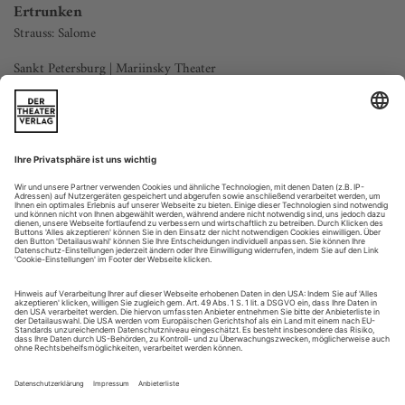
Ertrunken
Strauss: Salome
Sankt Petersburg | Mariinsky Theater
Valery Gergiev und «Salome», das ist eine lange Geschichte.
Die neue Produktion am Mariinsky Theater markiert seine
dritte Auseinandersetzung mit dem Stück. Vor mehr als zwei
Dekaden hatte er es sich zum ersten Mal vorgenommen,
zuletzt stand es vor dreizehn Jahren auf dem Spielplan. Nun
hat er sich mit Marat Gatsalov einen prominenten
Schauspielregisseur ins Haus...
Auf 99 Jahre
Daniel Barenboim eröffnet in Berlin den Konzertsaal seiner
Musikakademie
Das Beste kam zum Schluss. Jedenfalls für den Hörer in Block
J, Reihe 2, Platz 12, oben auf der gewellten Rang-Ellipse. Ein
Stück für drei Klaviere, drei Harfen und drei Schlagzeuger