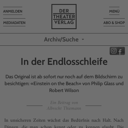
Toggle
Toggle
ANMELDEN
MENÜ
navigation
navigatio
MEDIADATEN
ABO & SHOP
Archiv/Suche
In der Endlosschleife
Das Original ist ab sofort nur noch auf dem Bildschirm zu
besichtigen: «Einstein on the Beach» von Philip Glass und
Robert Wilson
Ein Beitrag von
Albrecht Thiemann
In unsicheren Zeiten wächst das Bedürfnis nach Halt. Nach
Dingen, die man schon kennt oder zu kennen glaubt. Die