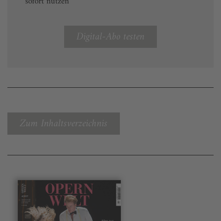
sofort nutzen
Digital-Abo testen
Zum Inhaltsverzeichnis