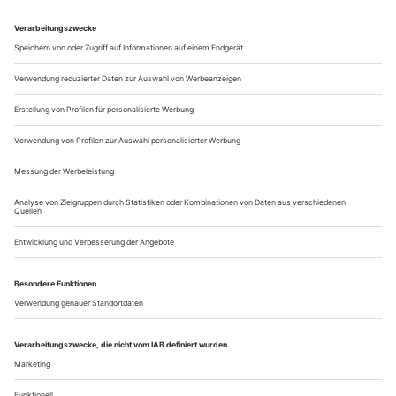
von Pierre Boulez, «sur Incises». Hier mischte sich zu
irisierend wogenden, explosiv-delikaten Gespinsten, was zuvor
– bei Mozart (Es-Dur-Quartett KV 493) zum Beispiel oder
bei...
Blickgeworden
Christoph Marthalers Hamburger «Lulu» macht sprachlos, Kent
Nagano schärft Bergs Partitur und präsentiert einen neuen Schluss
Am Anfang die Stille. Menschentiere, keine Sensationen,
weder Klang noch Dynamik, stattdessen: Erstarrung. Auch
der Ort selbst, ein Laboratorium ungenutzter magischer
Möglichkeiten, scheint wie verwaist. Tische, Stühle, ein
Sprungbrett, Bilder und Rahmen, unbelebte Materie; hinten
ein Käfig mit mehreren Vorhängen. In diese Wartehalle der
Vergeblichkeit schiebt nun...