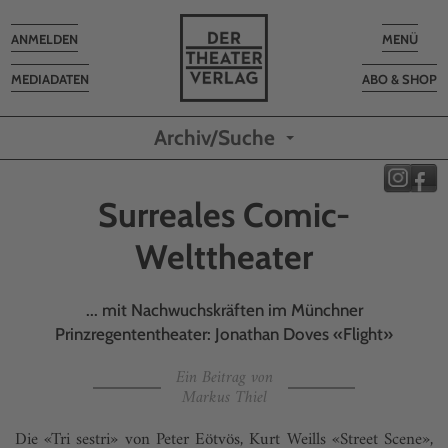
Toggle
Toggle
ANMELDEN
MENÜ
navigation
navigatio
MEDIADATEN
ABO & SHOP
Archiv/Suche
Surreales Comic-
Welttheater
... mit Nachwuchskräften im Münchner
Prinzregententheater: Jonathan Doves «Flight»
Ein Beitrag von
Markus Thiel
Die «Tri sestri» von Peter Eötvös, Kurt Weills «Street Scene»,