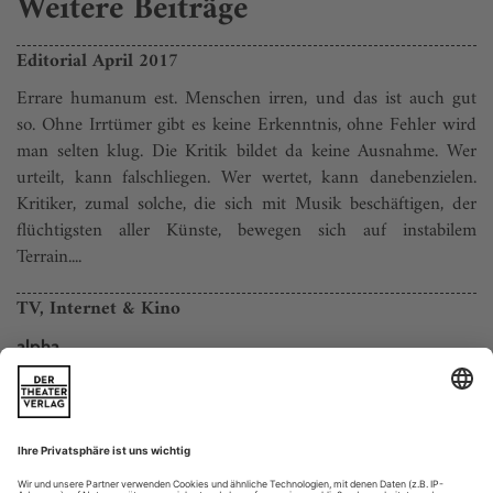
Weitere Beiträge
Editorial April 2017
Errare humanum est. Menschen irren, und das ist auch gut
so. Ohne Irrtümer gibt es keine Erkenntnis, ohne Fehler wird
man selten klug. Die Kritik bildet da keine Ausnahme. Wer
urteilt, kann falsch­liegen. Wer wertet, kann danebenzielen.
Kritiker, zumal solche, die sich mit Musik beschäftigen, der
flüchtigsten aller Künste, bewegen sich auf instabilem
Terrain....
TV, Internet & Kino
alpha
02.04. – 20.15 Uhr
Mariss Jansons dirigiert Bruckner
Symphonie Nr. 9 d-Moll