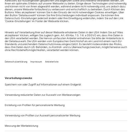
14.04. – 11.00 Uhr
Joseph Haydn - Die sieben letzten Worte unseres
Erlösers am Kreuze
16.04. – 20.15 Uhr
Verdi: La forza del destino
Aufzeichnung bei den Münchner Opernfestspielen 2014
17.04. – 11.00 Uhr
Julian Rachlin spielt Tschaikowsky
Violinkonzert D-Dur op. 35
30.04. – 20.15 Uhr
Rudolf...
iScreen, YouScream!
Experimentelles Musiktheater beim Stuttgarter Eclat-Festival