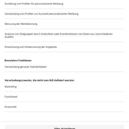
ein Guckkasten...
Raumfüllend, von Tür zu Tür
Levine und die Münchner Philharmoniker mit Bartóks «Blaubart»
Wenn Levine die Keule auspackt, steht das Orchester stramm.
Wenn gegen Ende des Prologs und vor Eintritt in die erste
Tür Béla Bartók kurze, knackige Crescendi fordert, wenn hier
das bange Ende von «Blaubarts Burg» im Zeitraffer
vorweggenommen wird, hält die Neuaufnahme mit den
Münchner Philharmonikern treffliche Momente bereit.
Auch wenn bei der «siebten Tür» das...
Über uns
Kontakt
Kritikerumfrage
Newsletter
Mediadaten
Datenschutz
Impressum
AGB
Vertrag widerrufen
Cookie-Einstellungen
Abo kündigen