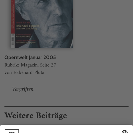
Opernwelt Januar 2005
Rubrik: Magazin, Seite 27
von Ekkehard Pluta
Vergriffen
Weitere Beiträge
Wie willig waren die Komponisten der Nazi-Ära?