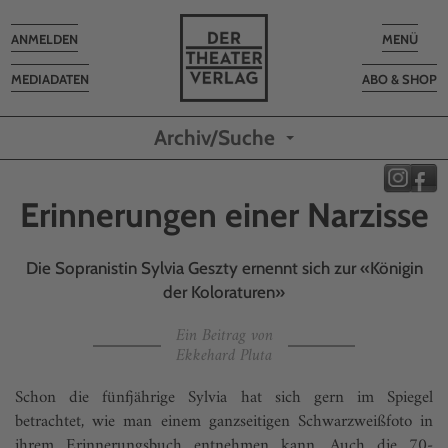
Toggle
Toggle
ANMELDEN
MENÜ
navigation
navigatio
MEDIADATEN
ABO & SHOP
Archiv/Suche
Erinnerungen einer Narzisse
Die Sopranistin Sylvia Geszty ernennt sich zur «Königin
der Koloraturen»
Ein Beitrag von
Ekkehard Pluta
Schon die fünfjährige Sylvia hat sich gern im Spiegel
betrachtet, wie man einem ganzseitigen Schwarzweißfoto in
ihrem Erinnerungsbuch entnehmen kann. Auch die 70-