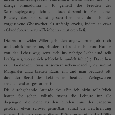
jährige Primadonna i. R. genießt die Freuden der
Selbstbespiegelung sichtlich, doch diesmal in Form eines
Buches, das sie selbst geschrieben hat, da sich der
vorgesehene Ghostwriter als unfähig erwies, indem er etwa
«Glyndebourne» zu «Kleinbonn» mutieren ließ.
Die Autorin wider Willen geht den ungewohnten Job frisch
und unbekümmert an, plaudert frei und nicht ohne Humor
von der Leber weg, setzt sich ins richtige Licht und teilt
kräftig aus, wo sie sich schlecht behandelt fühlt(e). Da stehen
viele Gedanken etwas unsortiert nebeneinander, da nimmt
Marginales allzu breiten Raum ein, und man bedauert oft,
dass der Beruf des Lektors im heu­tigen Verlagswesen
anscheinend ausgestorben ist.
Die durchgehende Attitüde des «Bin ich nicht toll? Mich
hätten Sie sehen sollen!» macht die Lektüre für alle
diejenigen, die nicht zu den blinden Fans der Sängerin
gehören, etwas schwer genießbar, zumal die Beschreibung
eigener Erfolge sowie erlittener Kränkungen etwa die Hälfte