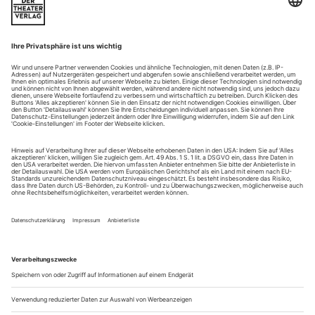
Acht Fallstudien des kanadischen Sozialhistorikers Michael H. Kater
Mit seinen beiden Überblicksdarstellungen zur
Sozialgeschichte des Jazz und der klassischen Musik im
Dritten Reich hat der kanadische Sozialhistoriker Mi­chael
H.Kater – zumindest in Deutschland – gewaltig Staub
aufgewirbelt. Nun schließt er seine Beschäftigung mit acht
Fallstudien über Komponisten der Nazi-Zeit ab. Dass es sich
dabei nicht um «Komponisten im...
Verdi: Don Carlo
Innsbruck
Die Welt steht Kopf. Der Escorial eine leere Betonruine mit
Fenstern wie hohle Augenlöcher, in der Ecke das gesichts­lose
Tizian-Porträt Kaiser Karls V. Einmal öffnet sich die
Rückwand für eine unheimliche Flussaue, und auch nach der
Pause ist die Bühne nur scheinbar im Lot. Wo in der Mitte
bewegliche gläserne Hänger ein Zentrum markierten, ist nun