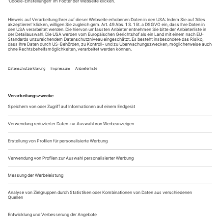
Donizetti: Don Pasquale
KARLSRUHE | BADISCHES STAATSTHEATER
Don Pasquale ist Witwer. Frau und Kind sind früh
verstorben, sie werden vom rührselig geigenden
Kunstsammler schon in der Ouvertüre betrauert. Auch seiner
gigantischen Sammlung aus Büchern, Korallen und von der
Decke herabhängenden Fabeltieren und Missgeburten hat er
sich mit einer barocken Halskrause historisch angeglichen: ein
melancholisch-schönes Bild des...
Mord im Schlachtraum
Verdi: Rigoletto
HALLE | OPER
Eigentlich liegt die Frage auf der Hand: Was passiert,
nachdem der Vorhang gefallen ist? Wie wird Rigoletto damit
umgehen, dass ihm das einzig verbliebene Glück geraubt