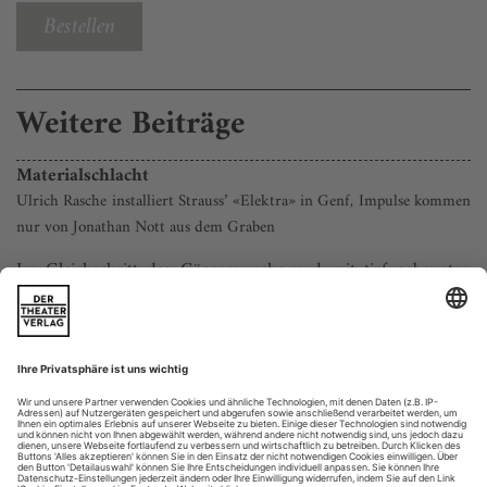
Bestellen
Weitere Beiträge
Materialschlacht
Ulrich Rasche installiert Strauss’ «Elektra» in Genf, Impulse kommen
nur von Jonathan Nott aus dem Graben
Im Gleichschritt des Gänsemarschs und mit tief gebeugten
Rücken trippeln die Mägde auf einem schräg in den
Bühnenboden gerammten Zylinder. Darauf ist ein
Drehbühnenumlauf eingerichtet, dessen Bewegungsrichtung
die schwarz uniformierten Damen stets stramm
entgegengehen, wodurch sie im Ergebnis jedoch kaum vom
Fleck kommen. Die unmenschlichen, dezidiert tierischen...
Piff, paff, pöffchen