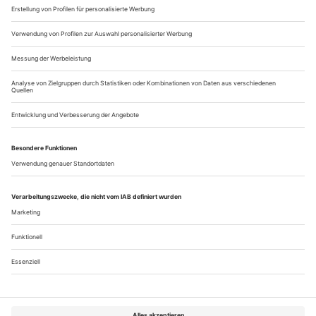
Zeit bloßstellen solle....
«Hugenotten»? Morgens um neun
Konrad Beikircher über Magie, Kritik und Libretti
Sein Herz für die Musik schlägt heftig, eigentlich wollte er
Musiker werden. Nun ist er als Kabarettist bekannt geworden
und weiß über Schumann und Rossini genauso abendfüllend
zu plaudern wie über rheinische Lebensgewohnheiten. Konrad
Beikircher hat nach seinen beiden Konzertführern nun einen
Opernführer geschrieben. Im Gespräch mit «Opernwelt»
untermauert er...
Über uns
Kontakt
Kritikerumfrage
Newsletter
Mediadaten
Datenschutz
Impressum
AGB
Vertrag widerrufen
Cookie-Einstellungen
Abo kündigen