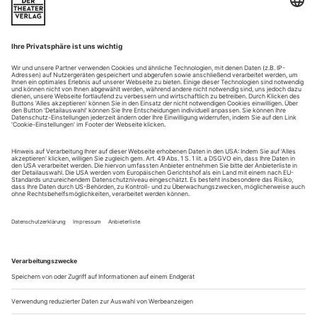
Wenn Levine die Keule auspackt, steht das Orchester stramm.
Wenn gegen Ende des Prologs und vor Eintritt in die erste
Tür Béla Bartók kurze, knackige Crescendi fordert, wenn hier
das bange Ende von «Blaubarts Burg» im Zeitraffer
vorweggenommen wird, hält die Neuaufnahme mit den
Münchner Philharmonikern treffliche Momente bereit.
Auch wenn bei der «siebten Tür» das...
Tod und Verklärung
Verdis «La traviata» im wieder aufgebauten Teatro La Fenice von
Venedig
Eine weise Entscheidung, als ers­te Oper im wieder
aufgebauten Teatro La Fenice die «Traviata» zu bringen; das
Stück hat hier Heimrecht wie kein anderes. Als Verdi es 1853
am selben Ort herausbrachte, verlangte er gemäß der litera­
rischen Vorlage von Dumas, dass die Handlung die
Gegenwart abbilden und die bigotte Standesgesellschaft seiner