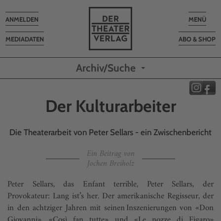
Toggle
Toggle
ANMELDEN
MENÜ
navigation
navigatio
MEDIADATEN
ABO & SHOP
Archiv/Suche
Der Kulturarbeiter
Die Theaterarbeit von Peter Sellars - ein Zwischenbericht
Ein Beitrag von
Jochen Breiholz
Peter Sellars, das Enfant terrible, Peter Sellars, der
Provokateur: Lang ist’s her. Der amerikanische Regisseur, der
in den achtziger Jahren mit seinen Inszenierungen von «Don
Giovanni», «Così fan tutte» und «Le nozze di Figaro»