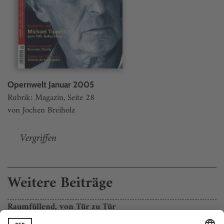
Opernwelt Januar 2005
Rubrik: Magazin, Seite 28
von Jochen Breiholz
Vergriffen
Weitere Beiträge
Raumfüllend, von Tür zu Tür
Levine und die Münchner Philharmoniker mit Bartóks «Blaubart»