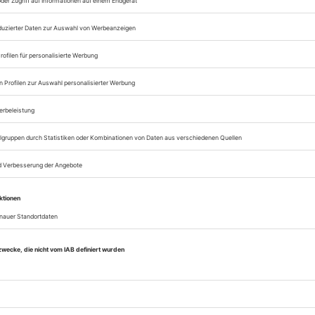
Lesegenuss auf allen
Zugang zum Onlinea
Opernwelt
Sie können alle Vorteile
sofort nutzen
Digital-Abo testen
eichnis