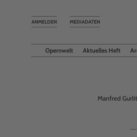
Toggle
ANMELDEN
MEDIADATEN
navigation
Opernwelt
Aktuelles Heft
Ar
Manfred Gurl