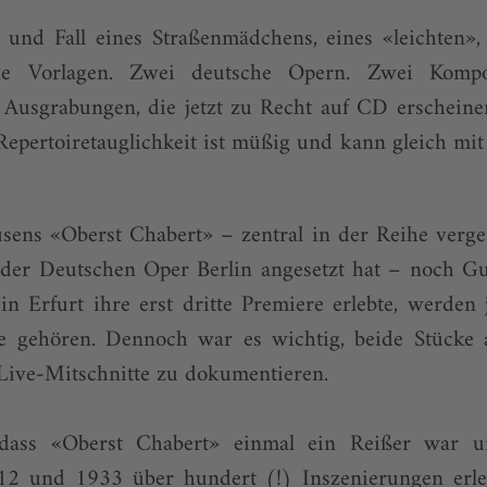
 und Fall eines Straßenmädchens, eines «leichten»,
he Vorlagen. Zwei deutsche Opern. Zwei Kompo
 Ausgrabungen, die jetzt zu Recht auf CD erscheine
epertoiretauglichkeit ist müßig und kann gleich mi
sens «Oberst Chabert» – zentral in der Reihe verges
der Deutschen Oper Berlin angesetzt hat – noch Gur
in Erfurt ihre erst dritte Premiere erlebte, werden
ne gehören. Dennoch war es wichtig, beide Stücke
Live-Mitschnitte zu dokumentieren.
dass «Oberst Chabert» einmal ein Reißer war 
2 und 1933 über hundert (!) Inszenierungen erle