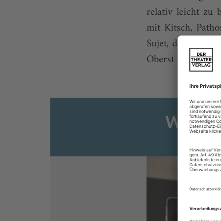
relativ leicht zu
mit Kitsch, Patho
Sujet, das in der
Oberst der (hier:
Weiter
Sie