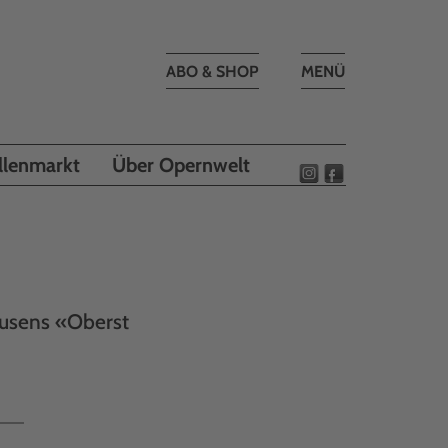
Toggle
ABO & SHOP
MENÜ
navigation
llenmarkt
Über Opernwelt
usens «Oberst