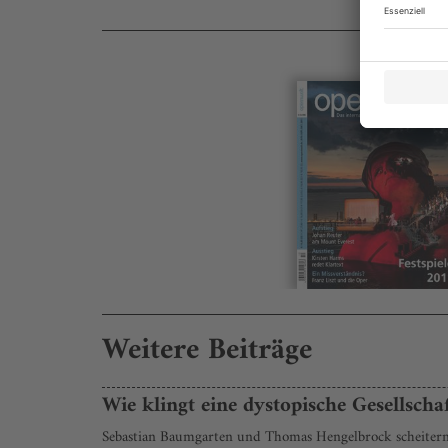
Weitere Beiträge
Wie klingt eine dystopische Gesellscha
Sebastian Baumgarten und Thomas Hengelbrock scheitern