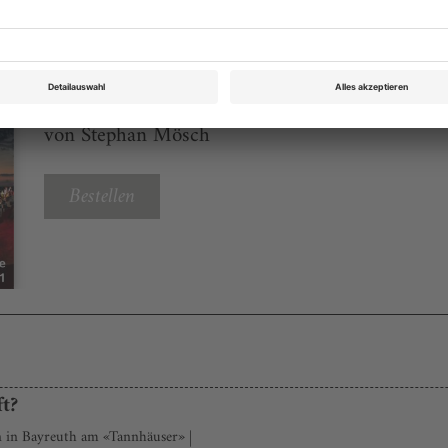
Opernwelt September/Oktober 2011
Rubrik: Medien | CDs, DVDs, Seite 50
von Stephan Mösch
Bestellen
ft?
 in Bayreuth am «Tannhäuser» |