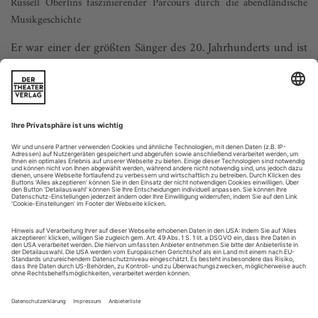
Russell Oberlins faszinierender Parcours durch die abendländische
Musikgeschichte
Er war einer der größten Sänger des 20. Jahrhunderts und ist
doch kaum bekannt – der 2016 verstorbene US-Amerikaner
Russell Oberlin. 1959 nahm er ein Recital mit Händel-Arien
auf, das zweifelsohne zu den Glanzlichtern des Barockgesangs
gehört. Darunter befindet sich auch die Arie «Ombra cara di
mia sposa», in der Radamisto den vermeintlichen Tod seiner
Frau Zenobia...
Willkommen im Bretterrund
Neue Leitung, gute Akustik, hohe Auslastung: Der Globe des
Coburger Landestheaters zeigt, wie ein Interimsquartier
funktionieren kann
Im Freistaat Bayern gleicht die Kulturmomentan eher eine
Ruinenlandschaft, jedenfalls bei den Opernhäusern: Das
Staatstheater Augsburg, das Mainfranken Theater Würzburg
und das Landestheater Niederbayern spielen in