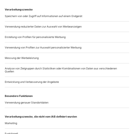
Ausweichquartieren, bei der Nürnberger Oper und beim
Münchner Nationaltheater stehen ebenfalls
Generalsanierungen an, das (Staats-)Theater Regensburg...
Gott, welch Dunkel hier!
Menschen, Tiere, Irritationen: Romeo Castellucci setzt mit der
«Walküre» sein anspielungsreich-verrätseltes «Ring»-Projekt in
Brüssel fort
Vor dem zweiten Aufzug informiert eine Einblendung
darüber, dass den an dieser Produktion beteiligten Tieren kein
Leid zugefügt wurde. Das lässt hoffen, den Pferden der
Walküren sei nicht zuvor für sie präpariertes Valium
verabreicht worden. Seelenruhig stehen sie mitten im
allgemein aufgekratzten «Hojotoho!», trappeln gemächlich mal
nach links, mal nach rechts und...