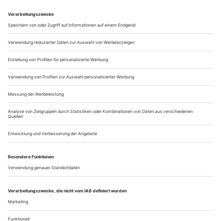
kämpferische Erzählung von der Not eines unbehausten
Geschöpfs. Worte als Ausdruck tiefer Traurigkeit: «Ich habe
keine Kinder von euch, weil ich keine Fragen gekannt habe,
keine Forderung, keine Vorsicht,...
Jecken im Glück
Der 200. Geburtstag bescherte Jacques Offenbach eine Reihe neuer
Publikationen. Wirklich neue Erkenntnisse bietet kaum eine
Zwar ist 2019 noch nicht vorbei. Doch müsste ein Wunder
geschehen, um dieses Offenbach-Jahr noch zu drehen. Sein
Ertrag ist – überschaubar: einige Neuproduktionen, doch
kaum neue Perspektiven. Und noch weniger
Auseinandersetzungen mit Unbekanntem («Barkouf», der im
Oktober in Köln Premiere hatte, war schon 2018 in Straßburg
herausgekommen).
Das kalauernde Motto...