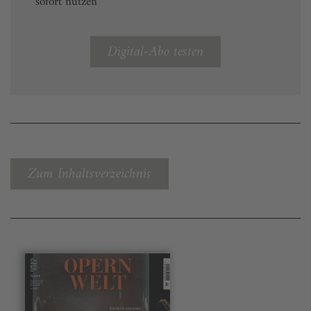
sofort nutzen
Digital-Abo testen
Zum Inhaltsverzeichnis