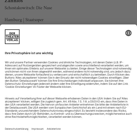
Zahnlos
Schostakowitsch: Die Nase
Hamburg | Staatsoper
Die Tonart verheißt nichts Gutes. As-Moll, das erinnert
weniger an Frühsommerduft als vielmehr an Trübsal, Tristesse
und Tragik. Eben die herrscht nun hörbar auch im karg
möblierten Schlafzimmer des Kollegienassessors Kowaljow:
Schluchzende Glissandi der Posaunen, Violinen, Oboen und
Klarinetten dominieren dieses Adagio, ja selbst die Harfe
seufzt, und das ist ja...
Oha!
Dvořák: Rusalka
Wien | Theater an der Wien
Im Programmheft zur Aufführung von Dvořáks «Rusalka» am
Theater an der Wien findet sich «Undine geht», Ingeborg
Bachmanns empfindsam bekümmerte und doch so