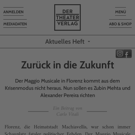
Toggle
Toggle
ANMELDEN
MENÜ
navigation
navigatio
MEDIADATEN
ABO & SHOP
Aktuelles Heft
Zurück in die Zukunft
Der Maggio Musicale in Florenz kommt aus dem
Krisenmodus nicht heraus. Nun sollen es Zubin Mehta und
Alexander Pereira richten
Ein Beitrag von
Carlo Vitali
Florenz, die Heimatstadt Machiavellis, war schon immer
Schauplatz fataler politischer Fehden. Der Maggio Musicale