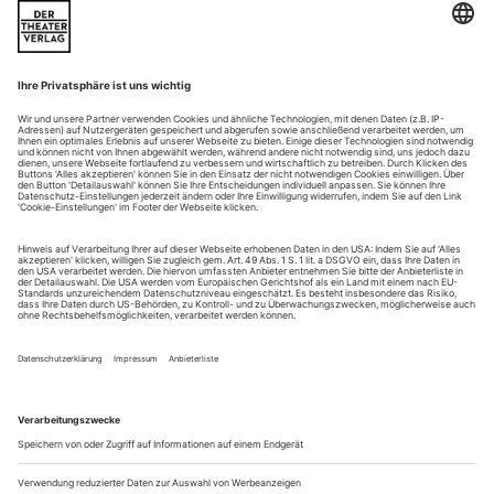
Oldenburg | Staatstheater
Im schweizerischen Bergdorf, wo der Oldenburger «Ring»
spielt, ist es Winter geworden. Die Weltesche, in der
«Walküre» noch in vollem Laub, im «Siegfried» in milde
Herbstfarben getaucht, ist gefällt und liegt als Brennholz für
den Scheiterhaufen bereit, auf dem Walhall verglühen wird.
So beginnt im Staatstheater die «Götterdämmerung». Zum
ersten Mal in der...
In tiefer Nacht
Shakespeare-Kino mit blutarmen Zombies: Pascal Dusapins «Macbeth
Underworld» an der Brüsseler Oper
Beau est noir et noir est beau – Schönheit ist schwarz, und
das Schwarze ist schön.» Raunende Weisheiten dieser Art
durchziehen das Textbuch zu «Macbeth Underworld», das
der Schriftsteller Frédéric Boyer für Pascal Dusapin gedichtet
hat. Boyer ist vertraut mit den alten, den ewigen Wahrheiten:
Als Übersetzer hat er sich in die Bibel, die Bekenntnisse des