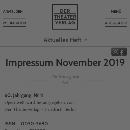
Toggle
Toggle
ANMELDEN
MENÜ
navigation
navigatio
MEDIADATEN
ABO & SHOP
Aktuelles Heft
Impressum November 2019
Ein Beitrag von
Red.
60. Jahrgang, Nr 11
Opernwelt wird herausgegeben von
Der Theaterverlag – Friedrich Berlin
ISSN 0030-3690