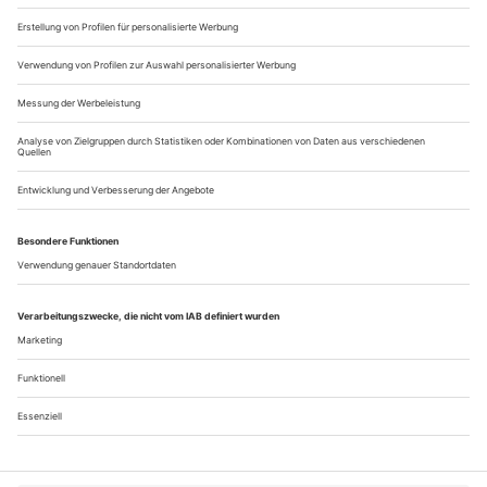
heiligen...
Gefangen
Verdi: Don Carlo
Graz | Oper
Assoziativ verbindet man mit dem Vornamen Karl zunächst
einmal Großes. Doch auch das Widerspiel ist möglich. Etwa
beim von Helmut Qualtinger so grandios gezeichneten
Präzedenzfall aller Opportunisten, dem Herrn Karl, einem
begnadeten Teilhabeverweigerer, der sich stets, wenn er
Unglücks ansichtig wird (und sehr aktuell), mit «Karl, du
bist es nicht …» aus der...
Über uns
Kontakt
Kritikerumfrage
Newsletter
Mediadaten
Datenschutz
Impressum
AGB
Vertrag widerrufen
Cookie-Einstellungen
Abo kündigen