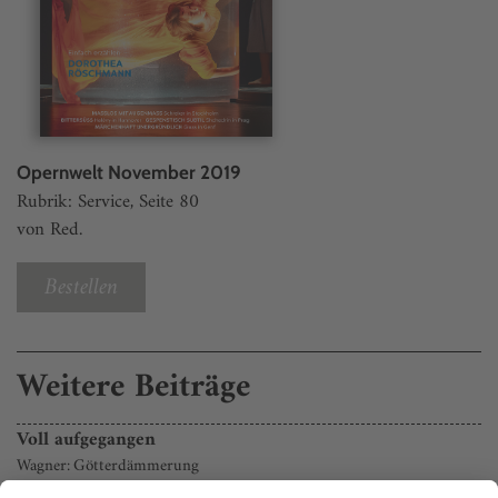
Opernwelt November 2019
Rubrik: Service, Seite 80
von Red.
Bestellen
Weitere Beiträge
Voll aufgegangen
Wagner: Götterdämmerung