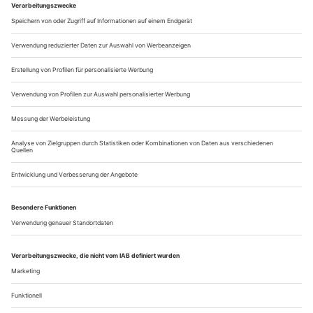
Septemberabend des Jahres 1998 heraufzubeschwören, als
sich im Haus am Ring der Vorhang zu Georges Bizets
«Carmen» hob, in einer...
Nächstes Jahr in Bad Segeberg
Die «Oper im Steinbruch» im burgenländischen Sankt Margarethen
möchte in die Pop-Liga der Open-Air-Events und zeigt Wagners
«Fliegenden Holländer» als «Fantasy-Liebesdrama». Kann das gut
gehen?
Sie haben wahrhaftig einen Leuchtturm oben auf die Klippe
gesetzt. Und daneben hat die Bühnenbildnerin Momme
Hinrichs eine ganze Reihe von Fischerhäuschen gebaut, ein
Kirchlein auch, augenzwinkernd ein wenig
perspektivenverschoben. Hier könnte man ein Küstendrama
wie «Peter Grimes» spielen, aber natürlich auch Wagners
«Fliegenden Holländer», und die monumentale...
Über uns
Kontakt
Kritikerumfrage
Newsletter