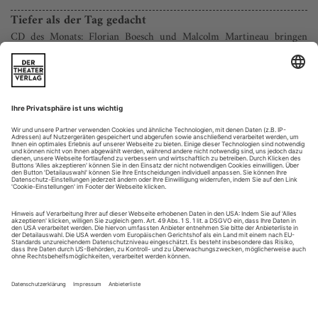
Tiefer als der Tag gedacht
CD des Monats: Florian Boesch und Malcolm Martineau bringen
Johannes Brahms und Hugo Wolf einander näher
Die beiden Herren, um es mal sehr vorsichtig zu sagen,
mochten einander nicht. Zu unterschiedlich waren die
Naturelle von Johannes Brahms und Hugo Wolf, wobei wohl
niemandem entgehen konnte, dass dem Älteren von ihnen bei
aller Melancholie zugleich eine hedonistische
Lebenszugewandtheit eignete, während der Jüngere schon
recht früh von einer Lebensmüdigkeit...
Traumrolle Carmen
Zum Tod der französischen Mezzosopranistin Béatrice Uria-Monzon
Das Schöne an sorgfältig geführten Archiven ist, dass man
noch Jahrzehnte nach einer Aufführung seine Erinnerung
auffrischen kann – und weil die Wiener Staatsoper über ein
solches Archiv verfügt, ist es ein Leichtes, noch einmal jenen