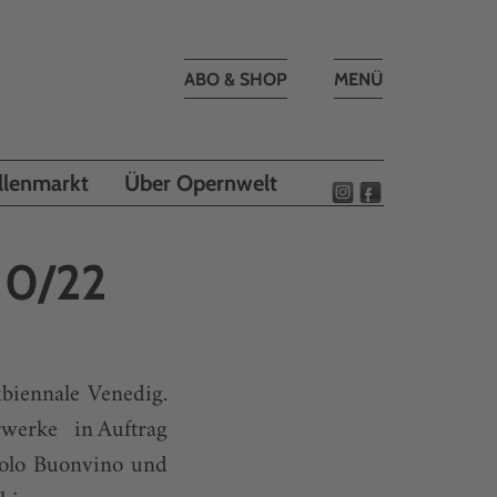
Toggle
ABO & SHOP
MENÜ
navigation
llenmarkt
Über Opernwelt
10/22
kbiennale Venedig.
werke in Auftrag
aolo Buonvino und