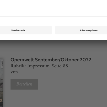
eichnis
Opernwelt September/Oktober 2022
Rubrik: Impressum, Seite 88
von
Bestellen