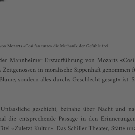
 von Mozarts «Così fan tutte» die Mechanik der Gefühle frei
el der Mannheimer Erstaufführung von Mozarts «Cos
eitgenossen in moralische Sippenhaft genommen für 
me, sondern alles durchs Geschlecht gesagt» ist. Selb
nfassliche geschieht, beinahe über Nacht und na
mal die entsprechende Passage in den Erinnerungen
el «Zuletzt Kultur». Das Schiller Theater, Stätte unz