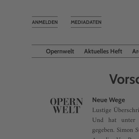
Toggle
ANMELDEN
MEDIADATEN
navigation
Opernwelt
Aktuelles Heft
Ar
Vors
Neue Wege
Lustige Überschri
Und hat unter d
gegeben. Simon S