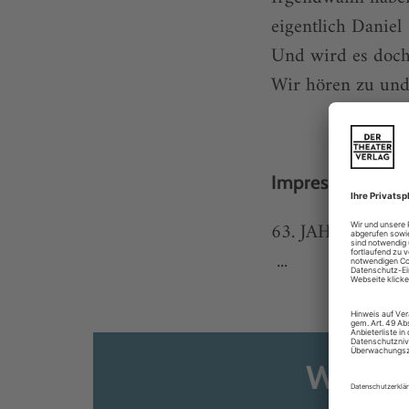
eigentlich Daniel
Und wird es doch
Wir hören zu und 
Impressum
63. JAHRGANG,
...
Weiter