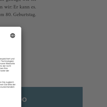
n wir: Er kann es.
m 80. Geburtstag.
ats-Abo