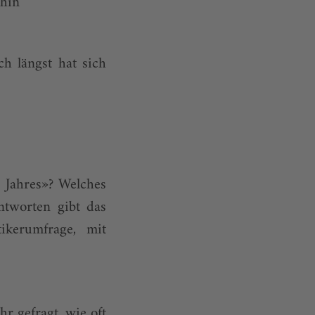
 hin
h längst hat sich
 Jahres»? Welches
ntworten gibt das
ikerumfrage, mit
 gefragt, wie oft