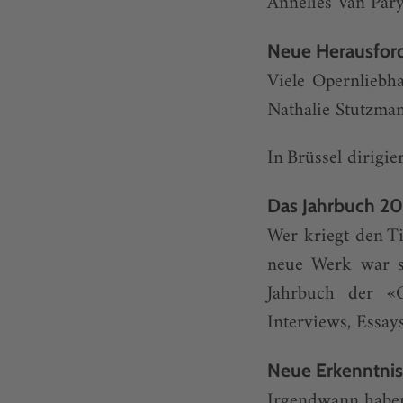
Annelies Van Pary
Neue Herausfor
Viele Opernliebh
Nathalie Stutzma
In Brüssel dirigi
Das Jahrbuch 2
Wer kriegt den T
neue Werk war so
Jahrbuch der «O
Interviews, Essay
Neue Erkenntnis
Irgendwann haben