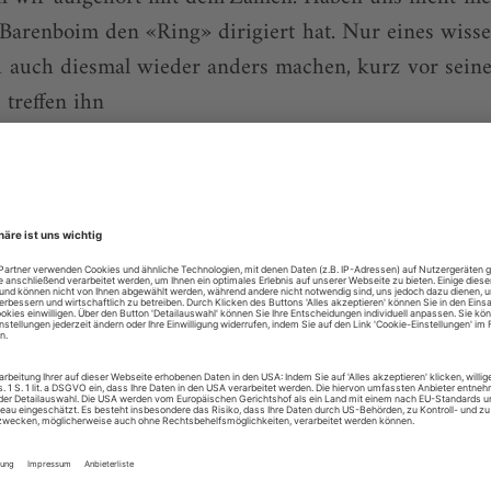
 Barenboim den «Ring» dirigiert hat. Nur eines wisse
 auch diesmal wieder anders machen, kurz vor seine
treffen ihn
 NR 09/10
lesen mit dem digitalen Mon