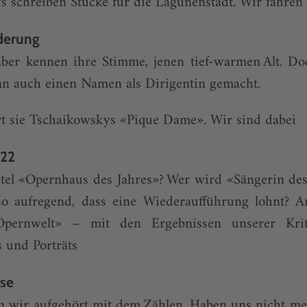
s schreiben Stücke für die Lagunenstadt. Wir fahren
derung
aber kennen ihre Stimme, jenen tief-warmen Alt. Doc
nn auch einen Namen als Dirigentin gemacht.
ert sie Tschaikowskys «Pique Dame». Wir sind dabei
022
itel «Opernhaus des Jahres»? Wer wird «Sängerin des
 aufregend, dass eine Wiederaufführung lohnt? A
pernwelt» – mit den Ergebnissen unserer Krit
s und Porträts
se
 wir aufgehört mit dem Zählen. Haben uns nicht mehr