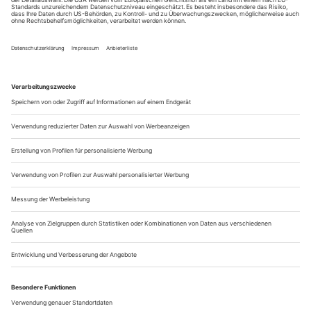
Die berühmten Arkaden der Felsenreitschule sind
verschwunden. «Ihr sucht die Bühne?», fragt die
Sprecherin des (sonst meist gestrichenen) Prologs. «Wo ist
sie aufgeschlagen? In dir? In mir?» In den Wassern des
Unbewussten wohl am ehesten liegt «Herzog Blaubarts
Burg» bei Romeo Castellucci, nachdem der schwere
schwarze Vorhang zur Eröffnungspremiere der
Salzburger...
Temperamentvoll
Fatma Said serviert mit ihrem Album «Kaleidoscope» einen Kessel
Buntes
Die Begriffe «Kaleidoskop» und «Mosaik» werden vor
allem in der Welt der Neuen Musik gerne gebraucht. In
Berlin leisten die freien Gruppen des Solistenensembles
Kaleidoskop und des Ensembles Mosaik seit vielen Jahren
hervorragende, zum Teil bühnenraumsprengende
Musikarbeit. Beim seitens dieser Avantgardisten