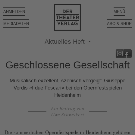
Toggle
Toggle
ANMELDEN
MENÜ
navigation
navigatio
MEDIADATEN
ABO & SHOP
Aktuelles Heft
Geschlossene Gesellschaft
Musikalisch exzellent, szenisch vergeigt: Giuseppe
Verdis «I due Foscari» bei den Opernfestspielen
Heidenheim
Ein Beitrag von
Uwe Schweikert
Die sommerlichen Opernfestspiele in Heidenheim gehören