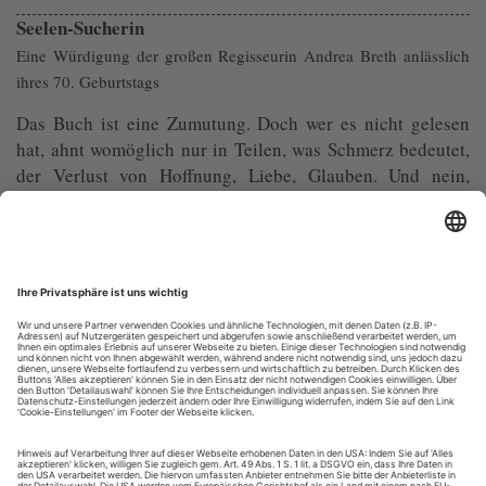
Seelen-Sucherin
Eine Würdigung der großen Regisseurin Andrea Breth anlässlich
ihres 70. Geburtstags
Das Buch ist eine Zumutung. Doch wer es nicht gelesen
hat, ahnt womöglich nur in Teilen, was Schmerz bedeutet,
der Verlust von Hoffnung, Liebe, Glauben. Und nein,
Cesare Paveses «Handwerk des Lebens» macht seinem
Titel keine Ehre, im Gegenteil. Dieses Tagebuch eines
Lebensmüden erzählt von den Abgründen der Existenz, die
überall lauern, nicht selten auch in uns...
Frauen am Abgrund
Drei herausragende Sängerdarstellerinnen prägen die Salzburger
Festspiele: Ausrine Stundyte den Doppelabend mit Bartóks
«Herzog Blaubarts Burg» und Orffs «De temporum fine
comoedia»; Asmik Grigorian Puccinis «Trittico»; und Corinne
Winters, als Titelfigur, Janáčeks «Katja Kabanowa»