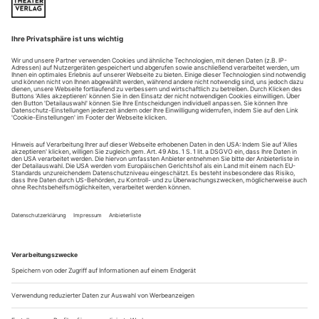
Heinz Holligers Lenau-Klangbiografie «Lunea»
Heinz Holligers zweites abendfüllendes Musiktheaterwerk
«Lunea» wurde am 4. März 2018 am Opernhaus Zürich
uraufgeführt und in der Kritikerumfrage dieser Zeitschrift zur
«Uraufführung des Jahres» gewählt. Nachgespielt – das
Schicksal vieler Uraufführungen selbst prominenter
Komponisten – wurde es bis heute nicht. Es ist eine Großtat
Manfred Eichers, nach Holligers...
In Wagners Welt
Weniger wäre mehr: das Kunstprojekt «Temple of Appropriated
Histories» am Staatstheater Kassel
Der Premierentitel und das ganze Drumherum dieses
vierstündigen Spektakels passten zu den Ambitionen der
neuen Intendanz in Kassel und ebenfalls zur heißdisktutierten
documenta – mit einem kleinen Unterschied: Das
politische Porzellan blieb diesmal heil. Mit «Temple of
Appropriated Histories», einer interdisziplinären