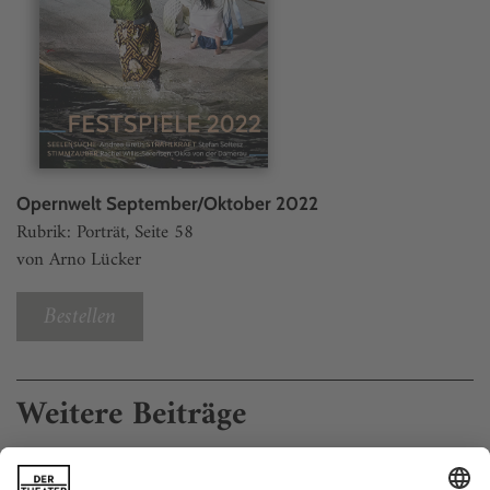
Opernwelt September/Oktober 2022
Rubrik: Porträt, Seite 58
von Arno Lücker
Bestellen
Weitere Beiträge
«Strandläufer am Meer der Ewigkeit»