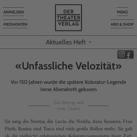
Toggle
Toggle
ANMELDEN
MENÜ
navigation
navigatio
MEDIADATEN
ABO & SHOP
Aktuelles Heft
«Unfassliche Velozität»
Vor 150 Jahren wurde die spätere Koloratur-Legende
Irene Abendroth geboren
Ein Beitrag von
Arno Lücker
Sie sang die Norma, die Lucia, die Nedda, dazu Susanna, Frau
Fluth, Rosina und Tosca und viele große Rollen mehr. Sie galt
als die vielleicht erfolgreichste Koloratursopranistin ihrer Zeit: