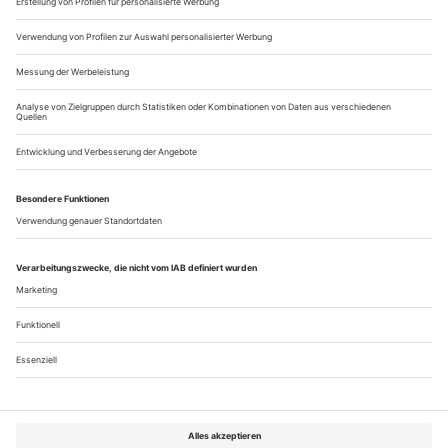
Bühneninszenierung des Projekts «Temple of...
Seelen-Sucherin
Eine Würdigung der großen Regisseurin Andrea Breth anlässlich
ihres 70. Geburtstags
Das Buch ist eine Zumutung. Doch wer es nicht gelesen hat,
ahnt womöglich nur in Teilen, was Schmerz bedeutet, der
Verlust von Hoffnung, Liebe, Glauben. Und nein, Cesare
Paveses «Handwerk des Lebens» macht seinem Titel keine
Ehre, im Gegenteil. Dieses Tagebuch eines Lebensmüden
erzählt von den Abgründen der Existenz, die überall lauern,
nicht selten auch in uns...
Über uns
Kontakt
Kritikerumfrage
Newsletter
Mediadaten
Datenschutz
Impressum
AGB
Vertrag widerrufen
Cookie-Einstellungen
Abo kündigen