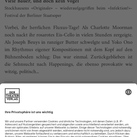
Viele Bauer, und doch kein Vogel
Stockhausens «Originale» – wiederaufgegriffen beim «Infektion!»-
Festival der Berliner Staatsoper
Vorbei, ihr herrlichen Fluxus-Tage! Als Charlotte Moorman
noch nackt ihr rosarotes Eis-Cello in vielen Stunden zergeigte.
Als Joseph Beuys in ranziger Butter schwelgte und Yoko Ono
im Rhythmus eigener Kompositionen mit dem Kopf auf den
Bühnenboden schlug: Das war einmal. Zurückgeblieben ist
die Sehnsucht nach Happenings, die ebenso provokativ wie
witzig, politisch...
Erinnerungen eines Virtuosen
Schnyder: Charlie Parker’s YARDBIRD
Philadelphia / Perelman Theater
Einst ging es eher gediegen, traditionell zu bei Opera
Philadelphia. Doch unter Intendant David Devan und
Musikchef Corrado Rovaris hat sich die Company neu