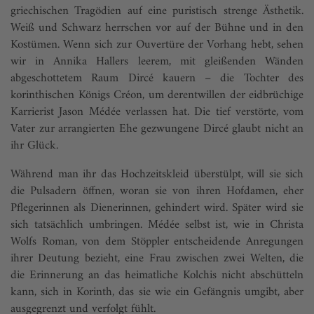
griechischen Tragödien auf eine puristisch strenge Ästhetik.
Weiß und Schwarz herrschen vor auf der Bühne und in den
Kostümen. Wenn sich zur Ouvertüre der Vorhang hebt, sehen
wir in Annika Hallers leerem, mit gleißenden Wänden
abgeschottetem Raum Dircé kauern – die Tochter des
korinthischen Königs Créon, um derentwillen der eidbrüchige
Karrierist Jason Médée verlassen hat. Die tief verstörte, vom
Vater zur arrangierten Ehe gezwungene Dircé glaubt nicht an
ihr Glück.
Während man ihr das Hochzeitskleid überstülpt, will sie sich
die Pulsadern öffnen, woran sie von ihren Hofdamen, eher
Pflegerinnen als Dienerinnen, gehindert wird. Später wird sie
sich tatsächlich umbringen. Médée selbst ist, wie in Christa
Wolfs Roman, von dem Stöppler entscheidende Anregungen
ihrer Deutung bezieht, eine Frau zwischen zwei Welten, die
die Erinnerung an das heimatliche Kolchis nicht abschütteln
kann, sich in Korinth, das sie wie ein Gefängnis umgibt, aber
ausgegrenzt und verfolgt fühlt.