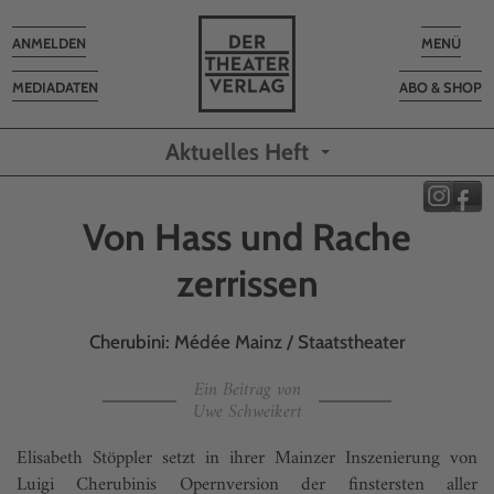
Toggle
Toggle
ANMELDEN
MENÜ
navigation
navigatio
MEDIADATEN
ABO & SHOP
Aktuelles Heft
Von Hass und Rache
zerrissen
Cherubini: Médée Mainz / Staatstheater
Ein Beitrag von
Uwe Schweikert
Elisabeth Stöppler setzt in ihrer Mainzer Inszenierung von
Luigi Cherubinis Opernversion der finstersten aller