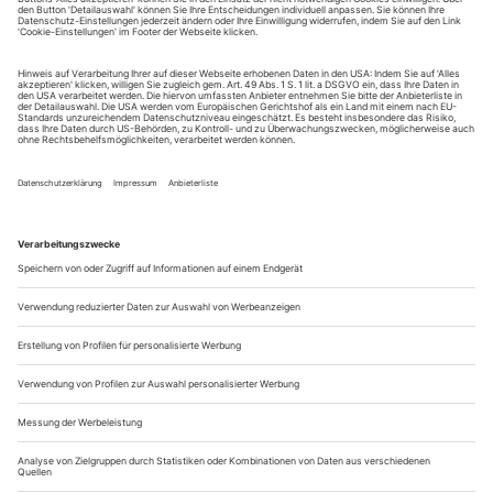
aufgestellt. Natürlich werden nach wie vor die Klassiker des
Repertoires gespielt – oft in der 1856 erbauten Academy of
Music. Im Rahmen des 2011 ins Leben gerufenen «American
Repertoire Program» rücken jedoch...
TV-Klassiktipps
ARD-ALPHA
2.8. – 11.00 Uhr
Mariss Jansons dirigiert
Strauss: Also sprach Zarathustra.
9.8. – 11.00 Uhr (1)
30.8. – 11.00 Uhr (2)
Colin Davis dirigiert
1. Berlioz: Symphonie fantastique; 2. Mendelssohn Bartholdy:
Ouvertüre zu Sommernachtstraum; Symphonie Nr. 4
«Italienische».