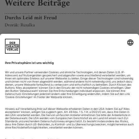
Weitere Beiträge
Durchs Leid mit Freud
Dvorák: Rusalka
Essen / Aalto-Theater
Um das Essener Aalto-Theater war es ruhig geworden in
letzter Zeit. Seit Hein Mulders nach der langen und
glanzvollen Ära von Stefan Soltesz mit der Spielzeit 2013/14
die Intendanz des Hauses (und die der benachbarten
Philharmonie) übernahm, gab es überwiegend risikoarme
Koproduktionen zu sehen, und das wenige Hausgemachte
wollte sich nicht recht zu einem neuen...
Zwillingswerke
Birtwistle: The Corridor/The Cure
Snape / Aldeburgh Festival