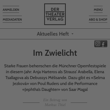
Toggle
Toggle
ANMELDEN
MENÜ
navigation
navigatio
MEDIADATEN
ABO & SHOP
Aktuelles Heft
Im Zwielicht
Starke Frauen beherrschen die Münchner Opernfestspiele
in diesem Jahr: Anja Harteros als Strauss’ Arabella, Elena
Tsallagova als Debussys Mélisande. Dazu gibt es «Selma
Jezková» von Poul Ruders und die Performance
«Jephtha’s Daughter» von Saar Magal
Ein Beitrag von
Markus Thiel