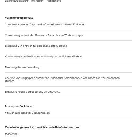
Der dreiviertelstündige Einakter «The Cure» ist bereits das
vierte Musiktheaterstück von Harrison Birtwistle, das beim
traditionsreichen Sommerfestival in Aldeburgh an der
englischen Ostküste uraufgeführt wurde. Den Anfang machte
1968 die Slapstick-Groteske «Punch and Judy», von der
kolportiert wird, dass Festivalchef Benjamin Britten,
schockiert über die...
Jede Faser Überlebenswille
Hindemith: Cardillac
Flensburg / Landestheater Schleswig-Holstein
Im äußersten Norden der Republik stemmte man sich wieder
einmal gegen den theatralen Weltuntergang: Das Schleswig-
Holsteinische Landestheater, dieser seit vielen Jahrzehnten
bewährte Zusammenschluss der Bühnen von Flensburg,
Schleswig (als Verwaltungshauptsitz), Rendsburg und neun
weiteren Bespielorten, drohte auseinanderzubrechen.
Begonnen hatte das Drama im Juli...