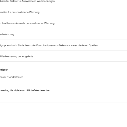
Zugang zum Onlinea
Opernwelt
Sie können alle Vorteile
sofort nutzen
Digital-Abo testen
eichnis