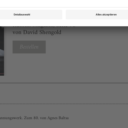
Opernwelt November 2024
Rubrik: Magazin, Seite 78
von David Shengold
Bestellen
pannungswerk. Zum 80. von Agnes Baltsa