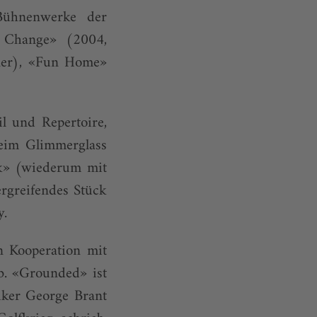
 Bühnenwerke der
r Change» (2004,
ner), «Fun Home»
l und Repertoire,
beim Glimmerglass
ck» (wiederum mit
rgreifendes Stück
y.
n Kooperation mit
b. «Grounded» ist
iker George Brant