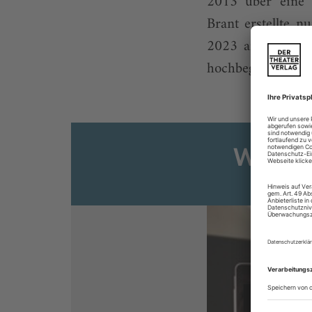
2013 über eine a
Brant erstellte 
2023 an der Wash
hochbegabte kanad
Weiter
Sie