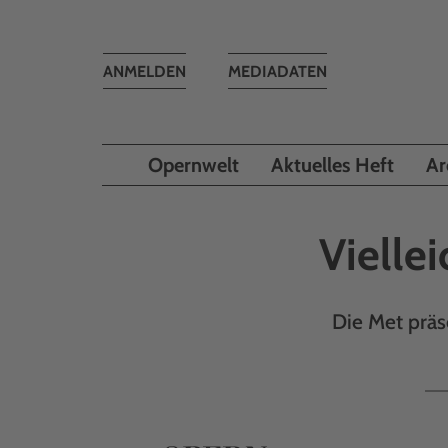
Toggle
ANMELDEN
MEDIADATEN
navigation
Opernwelt
Aktuelles Heft
Ar
Vielle
Die Met präs