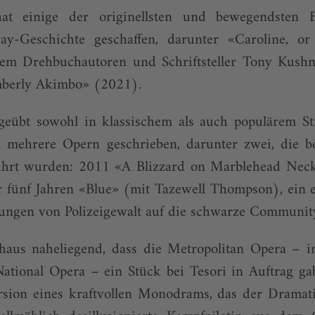
hat einige der originellsten und bewegendsten
ay-Geschichte geschaffen, darunter «Caroline, o
em Drehbuchautoren und Schriftsteller Tony Kush
berly Akimbo» (2021).
geübt sowohl in klassischem als auch populärem Sti
 mehrere Opern geschrieben, darunter zwei, die 
führt wurden: 2011 «A Blizzard on Marblehead Ne
 fünf Jahren «Blue» (mit Tazewell Thompson), ein e
ungen von Polizeigewalt auf die schwarze Communit
haus naheliegend, dass die Metropolitan Opera – i
ational Opera – ein Stück bei Tesori in Auftrag ga
ersion eines kraftvollen Monodrams, das der Dramat