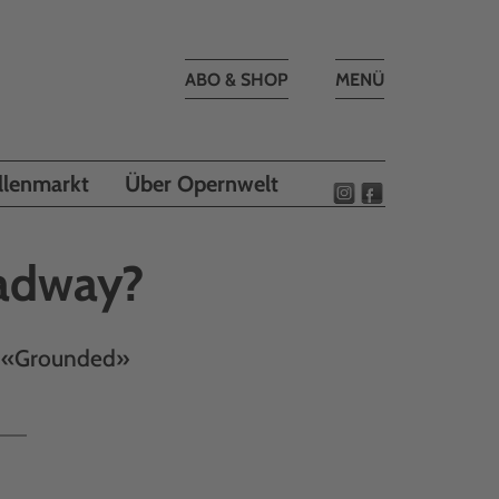
Toggle
ABO & SHOP
MENÜ
navigation
llenmarkt
Über Opernwelt
oadway?
er «Grounded»