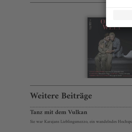
Weitere Beiträge
Tanz mit dem Vulkan
Sie war Karajans Lieblingsmezzo, ein wandelndes Hochs