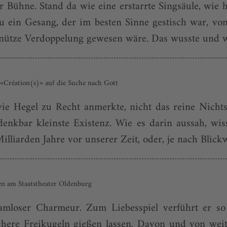
 Bühne. Stand da wie eine erstarrte Singsäule, wie h
u ein Gesang, der im besten Sinne gestisch war, vo
ütze Verdoppelung gewesen wäre. Das wusste und wei
«Création(s)» auf die Suche nach Gott
e Hegel zu Recht anmerkte, nicht das reine Nichts
 denkbar kleinste Existenz. Wie es darin aussah, wi
illiarden Jahre vor unserer Zeit, oder, je nach Blickwi
en am Staatstheater Oldenburg
chamloser Charmeur. Zum Liebesspiel verführt er 
chere Freikugeln gießen lassen. Davon und von wei