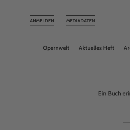
Toggle
ANMELDEN
MEDIADATEN
navigation
Opernwelt
Aktuelles Heft
Ar
Ein Buch er