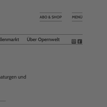
Toggle
ABO & SHOP
MENÜ
navigation
llenmarkt
Über Opernwelt
maturgen und