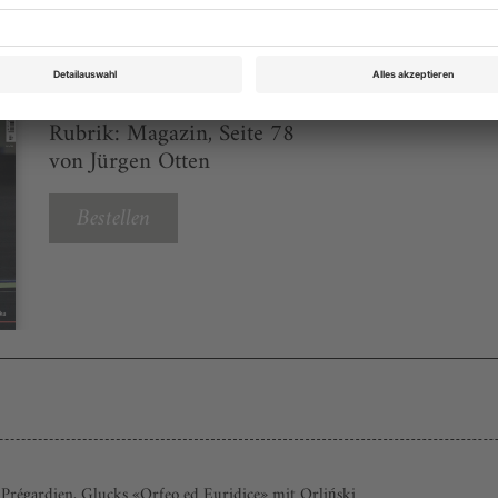
Opernwelt August 2024
Rubrik: Magazin, Seite 78
von Jürgen Otten
Bestellen
régardien, Glucks «Orfeo ed Euridice» mit Orliński