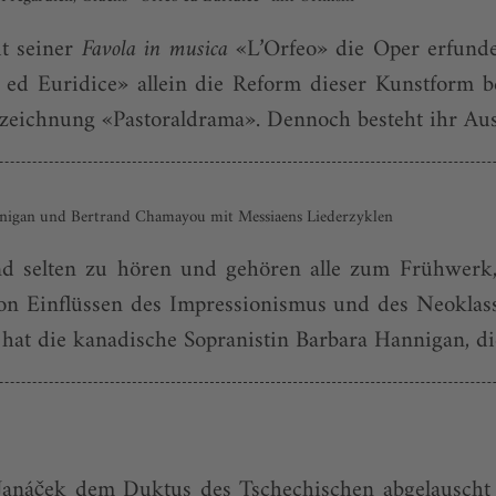
t seiner
Favola in musica
«L’Orfeo» die Oper erfund
ed Euridice» allein die Reform dieser Kunstform be
ezeichnung «Pastoraldrama». Dennoch besteht ihr Aus
nnigan und Bertrand Chamayou mit Messiaens Liederzyklen
ind selten zu hören und gehören alle zum Frühwerk
 von Einflüssen des Impressionismus und des Neoklas
at die kanadische Sopranistin Barbara Hannigan, die 
š Janáček dem Duktus des Tschechischen abgelauscht