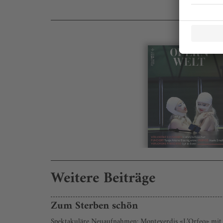
Weitere Beiträge
Zum Sterben schön
Spektakuläre Neuaufnahmen: Monteverdis «L’Orfeo» mit P