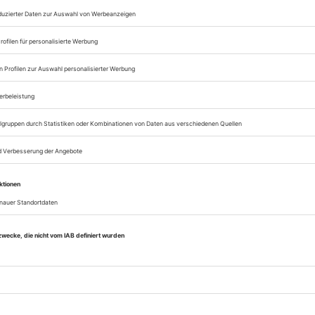
Lesegenuss auf allen
Zugang zum Onlinea
Opernwelt
Sie können alle Vorteile
sofort nutzen
Digital-Abo testen
eichnis