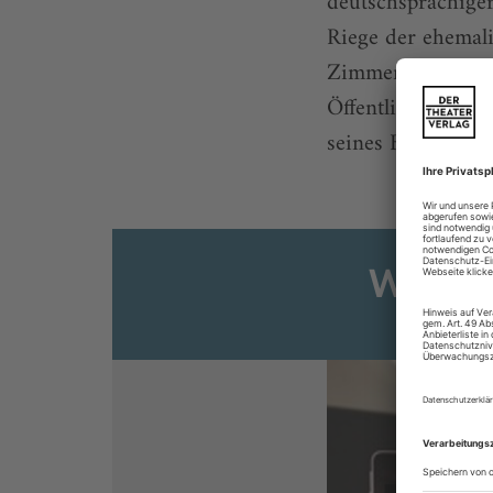
deutschsprachiger
Riege der ehemal
Zimmermann. Gr
Öffentlichkeit t
seines Bruders Ing
Weiter
Sie