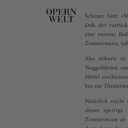
Schöner Satz: «M
Dalì, der verrüc
eine enorme Bed
Zimmermann, nahm
Also stöberte si
Weggefährten un
Härtel erschienen
bin ein Theaterm
Natürlich reicht
dieser sperrige
Zimmermann als K