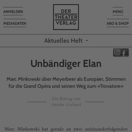
Toggle
Toggle
ANMELDEN
MENÜ
navigation
navigatio
MEDIADATEN
ABO & SHOP
Aktuelles Heft
Unbändiger Elan
Marc Minkowski über Meyerbeer als Europäer, Stimmen
für die Grand Opéra und seinen Weg zum «Trovatore»
Ein Beitrag von
Anselm Gerhard
Marc Minkowski hat gerade an zwei aufeinanderfolgenden