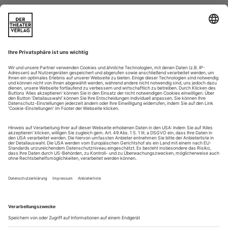
Expeditionen ins Ungewisse
Zeitgenössische Kammeropern spanischer Komponisten: Héctor Parras
«Hypermusic Prologue» und Elena Mendozas «Niebla»
Seit Pythagoras die Bewegung von Sonne, Mond und Sternen
als Musik begriff und die Idee entwickelte, dass
Himmelskörper den Gesetzen einer «Sphärenharmonie»
gehorchen, haben Komponisten immer wieder nach dem (für
den Menschen leider nicht hörbaren) Klang des Universums
gesucht. Besonders die Musiktheorie des 16. und 17.
Jahrhunderts hielt die pythagoreische...
Gerappt
Meiningen: Wagner: Rienzi
Wagner-Opern als Freilichtaufführungen sind selten, denn die
Musik verliert dabei fast immer. Wo elektronisch verstärkt
und übertragen wird, gehen nicht nur Unmengen an
Feinheiten flöten, sondern auch das räumliche Hören.