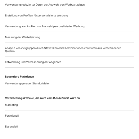
Umgekehrt werden Fehler und Schwächen gnadenlos
offengelegt. Trotzdem war «Rienzi» beim Meininger
Theatersommer schon deshalb ein Erlebnis, weil...
Schuld und Sünde
Die lettische Nationaloper in Riga bringt erstmals Bruno Skultes Oper
«Die Erbin von Vilkaci» auf die Bühne
Eigentlich ist die Geschichte zu grotesk, um glaubwürdig zu
sein. Gerade beginnen sich die Alliierten im Zweiten
Weltkrieg durchzusetzen, dämmert es allen Beteiligten, dass
Hitlers Traum vom Tausendjährigen Reich nicht mehr war als
eine aberwitzig-grausame Selbstüberhöhung, da entscheidet
sich der lettische Komponist und Dirigent Bruno Skulte, zu
dieser Zeit...
Über uns
Kontakt
Kritikerumfrage
Newsletter
Mediadaten
Datenschutz
Impressum
AGB
Vertrag widerrufen
Cookie-Einstellungen
Abo kündigen