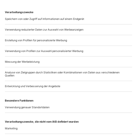
Ich sollte Basilio in «Le nozze di...
Alles aus Passion
Von Rossinis Aschenputtel mag sie nicht lassen, gerade ist Cecilia
Bartoli mit einer eigenen Produktion auf Europatournee gewesen.
Ein selbstbewusster Star im besten Sinn. Die Römerin mit Wohnsitz
in Zürich weiß genau, wie viel sie ihrer Stimme zumuten kann – und
sich selbst. Seit 2012 leitet die 50-Jährige die Salzburger
Pfingstfestspiele und kümmert sich nicht nur aus PR-Gründen
höchstselbst um Konzeption und Engagements
Frau Bartoli, Ihre gerade in Versailles gezeigte
«Cenerentola» war ursprünglich als semikonzertant
angekündigt. Das war aber doch mehr.
Wie wunderbar, nicht wahr? Eine sehr außergewöhnliche
Besetzung in einer sehr außergewöhnlichen Atmosphäre. Ich
empfand das als einen Abend der Superlative. Wir alle wollten
dasselbe, waren im absoluten Gleichklang – das ist doch...