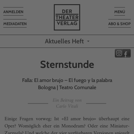
Toggle
Toggle
ANMELDEN
MENÜ
navigation
navigatio
MEDIADATEN
ABO & SHOP
Aktuelles Heft
Sternstunde
Falla: El amor brujo – El fuego y la palabra
Bologna | Teatro Comunale
Ein Beitrag von
Carlo Vitali
Einige Fragen vorweg: Ist «El amor brujo» überhaupt eine
Oper? Womöglich eher ein Monodram? Oder eine Miniatur-
Zarzuela? Und welche der vier verfügbaren Versionen spiegelt