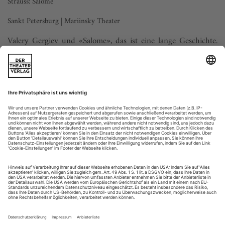
Strauss: Salome
Sankt Petersburg | Mariinsky Theater
Valery Gergiev und «Salome», das ist eine lange Geschichte.
Die neue Produktion am Mariinsky Theater markiert seine
dritte Auseinandersetzung mit dem Stück. Vor mehr als zwei
Dekaden hatte er es sich zum ersten Mal vorgenommen,
zuletzt stand es vor dreizehn Jahren auf dem Spielplan. Nun
hat er sich mit Marat Gatsalov einen prominenten
Schauspielregisseur ins Haus...
Mal ehrlich
Welche Maßstäbe sollte man an einen Sänger anlegen? Zählen
Fähigkeiten oder Erfolge? Ich bin für Fähigkeiten, denn was
nützt ein Lebenslauf der Superlative, wenn man kaum noch
krächzen kann? Allerdings ist der «United States Customs
and Immigration Service» (USCIS) da anderer Meinung: Mir
wurde gerade ein Visum verweigert.