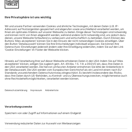
nun an ihn: den Komponisten und Musikdenker Philip Herschkowitz
Die «glorreichen Sieben» gibt es gleich zweimal. Einmal als
Western von John Sturges aus dem Jahr 1960 (die Remakes
nicht mitgezählt) und einmal, was für unsere Belange weit
wichtiger erscheint, als Liste jener Komponisten, die Philip
Herschkowitz verehrte: Bach, Mozart, Beethoven, Mahler,
Wagner, Schönberg und Webern. Der Kaiser unter diesen
Königen war Beethoven;...
Das Leben ist eine Party
Verdi: Rigoletto an der Bayerischen Staatsoper München
Ganz schnell kann das gehen mit diesem Begriff. Anständig
bis hochachtbar gesungen, ein Sopran, ein Tenor – ecco: Das
nächste «Traumpaar» ist geboren. So gerade in den Augen
und Ohren mancher nach der «Rigoletto»-Premiere an der
Bayerischen Staatsoper. Dabei haben die beiden wenig
miteinander gemeinsam (was ja wieder stückimmanent
wäre). Sie: mit anfangs...