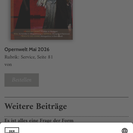
Opernwelt Mai 2026
Rubrik: Service, Seite 81
von
Bestellen
Weitere Beiträge
Es ist alles eine Frage der Form
Buch des Monats: Die Musikwelt hat ihn vergessen, ein Buch erinnert