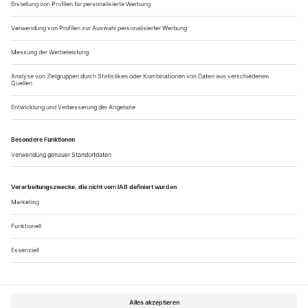
Näher geht's nicht
Gute Einstiegsdrogen: Das Allee Theater in Hamburg zeigt
«Hoffmanns Erzählungen», in der Elbphilharmonie singt Elsa Dreißig
Bellini
Drei Notenpulte stehen vor dem Eingang in den
Zuschauerraum des Allee Theaters. Noch sind die Flügeltüren
in den Saal verschlossen. Kaum eingetreten in das Foyer von
Hamburgs kleinstem Opernhaus sind wir dennoch gleich
mittendrin im munteren Geschehen. Und unversehens spielen
wir mit. Es braucht ein paar inspirierende Irritationsmomente,
um das Experiment in diesem...
Über uns
Kontakt
Kritikerumfrage
Newsletter
Mediadaten
Datenschutz
Impressum
AGB
Vertrag widerrufen
Cookie-Einstellungen
Abo kündigen