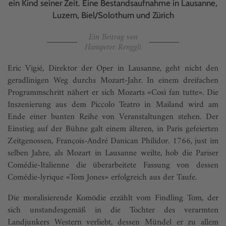
ein Kind seiner Zeit. Eine Bestandsaufnahme in Lausanne,
Luzern, Biel/Solothurn und Zürich
Ein Beitrag von
Hanspeter Renggli
Eric Vigié, Direktor der Oper in Lausanne, geht nicht den
geradlinigen Weg durchs Mozart-Jahr. In einem dreifachen
Programmschritt nähert er sich Mozarts «Così fan tutte». Die
Inszenierung aus dem Piccolo Teatro in Mailand wird am
Ende einer bunten Reihe von Veranstaltungen stehen. Der
Einstieg auf der Bühne galt einem älteren, in Paris gefeierten
Zeitgenossen, Fran­çois-André Danican Philidor. 1766, just im
selben Jahre, als Mozart in Lausanne weilte, hob die Pariser
Comédie-Italienne die überarbeitete Fassung von dessen
Comédie-lyrique «Tom Jones» erfolgreich aus der Taufe.
Die moralisierende Komödie erzählt vom Findling Tom, der
sich unstandesgemäß in die Tochter des verarmten
Landjunkers Wes­tern verliebt, dessen Mündel er zu allem