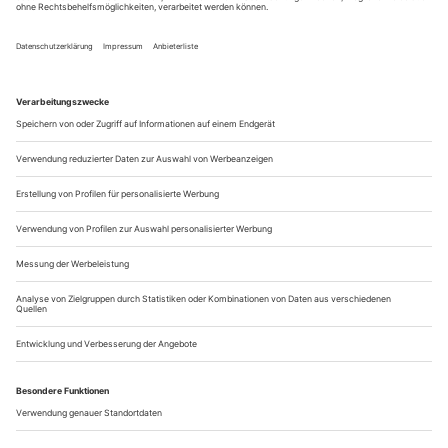
Giovanni Paisiellos «Gli astrologi ­immaginari» live bei Bongiovanni
Katharina die Große, die diese Buffa in Auftrag gegeben hatte,
war entzückt davon und ließ sie sich immer wieder
vorspielen. Von Petersburg aus, wo sie 1779 ihre
Uraufführung erlebten, kamen die «Astrologi immaginari»
durch halb Europa. Joseph II., auch er ein Bewunderer,
brachte sie nach Wien, wo sie 1781 unter dem Titel «Die
eingebildeten Philosophen»...
Der komponierte Komponist
Kassel,
Janácek: Osud
Viel näher am Gelingen als am Scheitern: Auf diesen Nenner
kann man die Kasseler Neuinszenierung von Leos Janáceks
«Schicksal» («Osud») bringen. Durch einen eigentlich ganz
einfachen Trick schafft es Gabriele Rech, mit dieser ersten
Neuinszenierung auf deutschen Brettern seit fünfzehn Jahren