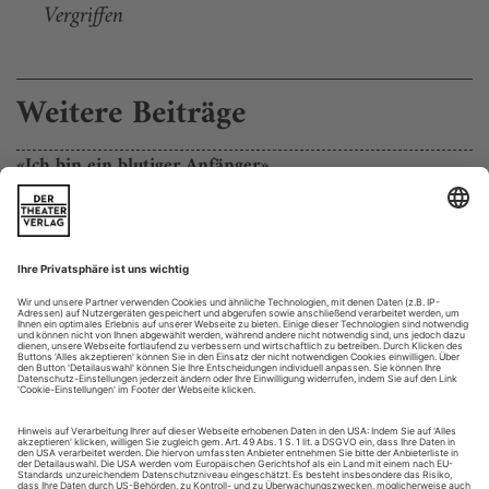
Vergriffen
Weitere Beiträge
«Ich bin ein blutiger Anfänger»
Andreas Dresen über Mozart, seine Vorliebe für starke Figuren und
die filmische Dramaturgie in «Don Giovanni»
Herr Dresen, uns war bislang gar nicht bekannt, dass Sie
sich für Oper interessieren...
Mir war das offen gestanden auch nicht bewusst. Bis eines
Tages Michael Schindhelm, der Direktor des Theaters Basel,
bei mir anrief und fragte, ob ich nicht Lust habe, mal eine
Oper zu inszenieren. Das war vor sechs Jahren, er hatte
meinen Film «Nachtgestalten» gesehen....
Eher routiniert als inspiriert