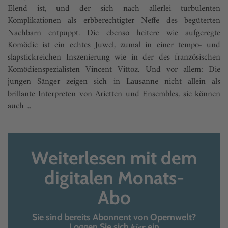
Elend ist, und der sich nach allerlei turbulenten
Komplikationen als erb­berechtigter Neffe des begüterten
Nachbarn entpuppt. Die ebenso heitere wie aufgeregte
Komödie ist ein echtes Juwel, zumal in einer tempo- und
slapstickreichen Inszenierung wie in der des französischen
Komödienspezialisten Vincent Vittoz. Und vor allem: Die
jungen Sänger zeigen sich in Lausanne nicht allein als
brillante Interpreten von Arietten und Ensembles, sie können
auch ...
Weiterlesen mit dem
digitalen Monats-
Abo
Sie sind bereits Abonnent von Opernwelt?
hier
Loggen Sie sich
ein