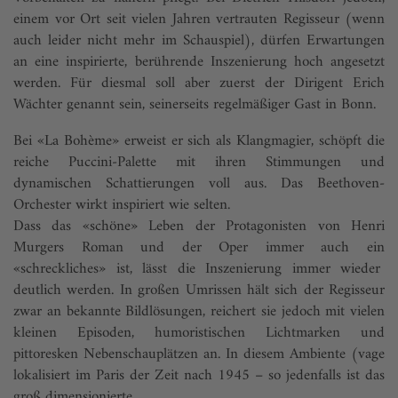
einem vor Ort seit vielen Jahren vertrauten Regisseur (wenn
auch leider nicht mehr im Schauspiel), dürfen Erwartungen
an eine inspirierte, berührende In­szenierung hoch angesetzt
werden. Für diesmal soll aber zuerst der Dirigent ­Erich
Wächter genannt sein, seinerseits regelmäßiger Gast in Bonn.
Bei «La Bo­hème» erweist er sich als Klangmagier, schöpft die
reiche Puccini-Palette mit ihren Stimmungen und
dynamischen Schattierungen voll aus. Das Beethoven-
Orchester wirkt inspiriert wie selten.
Dass das «schöne» Leben der Protagonisten von Henri
Murgers Roman und der Oper immer auch ein
«schreckliches» ist, lässt die Inszenierung immer wieder
deutlich werden. In großen Umrissen hält sich der Regisseur
zwar an bekannte Bildlösungen, reichert sie jedoch mit vielen
kleinen Episoden, humoristischen Lichtmarken und
pittoresken Nebenschauplätzen an. In diesem Ambiente (vage
lokalisiert im Paris der Zeit nach 1945 – so jedenfalls ist das
groß dimensionierte ...