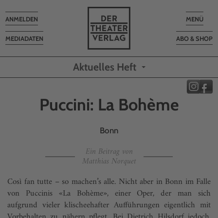
Toggle
Toggle
ANMELDEN
MENÜ
navigation
navigatio
MEDIADATEN
ABO & SHOP
Aktuelles Heft
Puccini: La Bohème
Bonn
Ein Beitrag von
Matthias Norquet
Così fan tutte – so machen’s alle. Nicht aber in Bonn im Falle
von Puccinis «La Bohème», einer Oper, der man sich
aufgrund vieler klischeehafter Aufführungen eigentlich mit
Vorbehalten zu nä­hern pflegt. Bei Dietrich Hilsdorf jedoch,