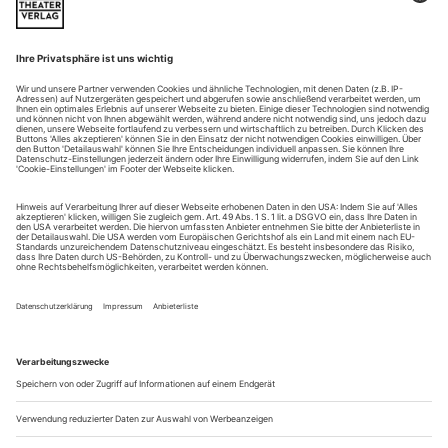
Das Kunstlied hat es schwer im heutigen Konzertbusiness:
eine kleine, intime, garantiert ­eventfreie Form, die feine Ohren
und Seelenverständnis auf beiden Seiten des Podiums vo­
raussetzt. Die Komplexität des Liedes erschließt sich Hörern
wie Künstlern erst mit beharrlicher Anstrengung. Nichts ist
einfach, und doch soll alles natürlich wirken. Und: Manche
Stimme,...
Liebe, Zank und Versöhnung
Innsbruck,
Telemann: Der geduldige Sokrates
Alptraum oder Traum im antiken Athen? Auf dass der
Nachschub an Kriegern funktioniere, sollte «mann» in jedem
Fall zwei Frauen heiraten. Das zumindest behaupten –
historisch wohl nicht ganz korrekt – Georg Philipp Telemann
und sein Librettist Johann Ulrich ­König in ihrer 1721 in
Hamburg uraufgeführten Oper «Der geduldige Sokrates».