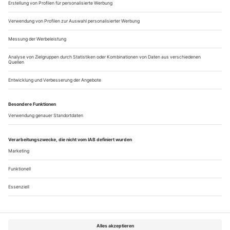
Also muss der Philosoph nicht...
Arbeit am Mythos
Großer Bahnhof für Hans Werner Henze: zur Uraufführung der
Konzertoper «Phaedra» an der Berliner Staatsoper
Ein junger Mann gerät unverhofft in den Dunstkreis eines
erfolgreichen Komponisten. Des «berühmtesten lebenden
deutschen Komponisten schlechthin», wie man dem
schüchternen Doktoranden der Germanistik versichert. Für
diesen Komponisten zu arbeiten, «das sei in ­gewisser Weise so,
als würde man für Brahms arbeiten. Oder für Beethoven.»
Die Aufgabe des jungen Mannes:...
Über uns
Kontakt
Kritikerumfrage
Newsletter
Mediadaten
Datenschutz
Impressum
AGB
Vertrag widerrufen
Cookie-Einstellungen
Abo kündigen