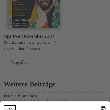
Opernwelt November 2007
Rubrik: Kurz berichtet, Seite 47
von Matthias Norquet
Vergriffen
Weitere Beiträge
­Frische Blutzufuhr
Der diesjährige Wettbewerb für Liedkunst in Stuttgart war
Schumann, Wolf und Reutter gewidmet