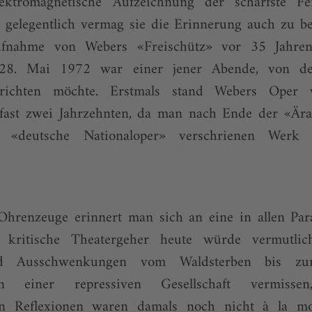
ektromagnetische Aufzeichnung der schärfste Fei
 gelegentlich vermag sie die Erinnerung auch zu be
ufnahme von Webers «Frei­schütz» vor 35 Jahr
r 28. Mai 1972 war einer jener Abende, von d
erichten möchte. Erstmals stand Webers Oper
ast zwei Jahrzehnten, da man nach Ende der «Ära 
 «deutsche National­oper» verschrienen Werk u
hrenzeuge erinnert man sich an eine in allen Pa
 kritische Theatergeher heute würde vermutlich
nd Ausschwenkungen vom Waldsterben bis z
in einer repressiven Gesellschaft vermisse
chen ­Reflexionen waren damals noch nicht à la m