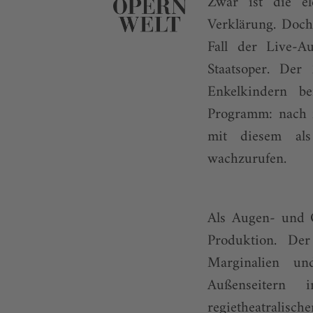
Zwar ist die el
Verklärung. Doch
Fall der Live-A
Staatsoper. De
Enkelkindern b
Programm: nach f
mit diesem als
wachzurufen.
Als Augen- und O
Produktion. Der
Marginalien u
Außenseitern 
regietheatralis