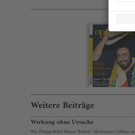
Weitere Beiträge
Wirkung ohne Ursache
Wie Philipp Stölzl Hector Berlioz’ «Benvenuto Cellini» in