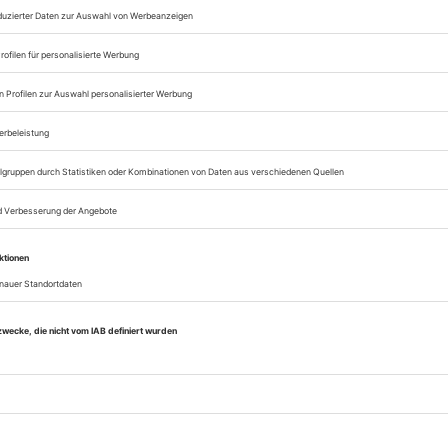
Lesegenuss auf allen
Zugang zum Onlinea
Opernwelt
Sie können alle Vorteile
sofort nutzen
Digital-Abo testen
eichnis