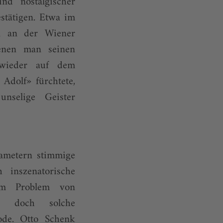
nd nostalgischer
stätigen. Etwa im
en an der Wiener
enen man seinen
 wieder auf dem
Adolf» fürchtete,
nselige Geister
rametern stimmige
 inszenatorische
um Problem von
n, doch solche
ode. Otto Schenk