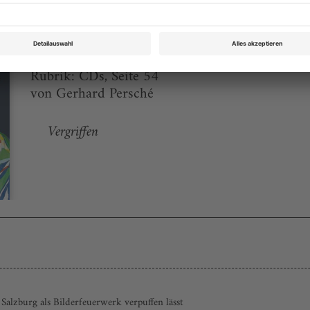
Opernwelt November 2007
Rubrik: CDs, Seite 54
von Gerhard Persché
Vergriffen
 Salzburg als Bilderfeuerwerk verpuffen lässt