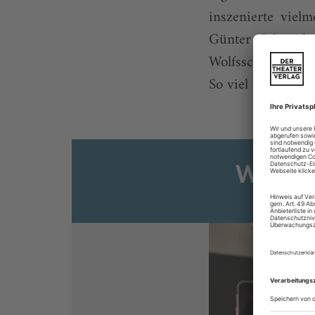
inszenierte viel
Günter Schneider
Wolfsschlucht hä
So viel zum Visuell
Weiter
Sie