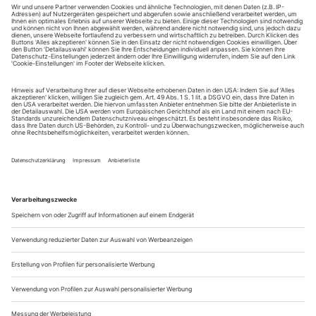
Jean-Baptiste Lully und sein Librettist Philippe Quinault
schufen die Tragédie lyrique, auch Tragédie en musique
genannt, als nationales französisches Musiktheater. Bewusst
sah man sich als musikalisches Pendant zur klassischen
französischen Tragödie von Corneille und Racine, setzte sich
von der italienischen Oper ab und strebte ein Gleichgewicht
zwischen gereimtem...
Glückwunsch
Andere an seiner Stelle trügen die Nase hoch.
Hans-Peter
hat das nicht nötig, er ist bescheiden geblieben. Er
Lehmann
war Assistent von Carl Ebert, Gustav Rudolf Sellner und
Wieland Wagner, hat als blutjunger Regisseur in Berlin schon
«Otello» mit Renata Tebaldi inszeniert. Die Arbeiten des
Wagner-Enkels Wieland betreute er in Bayreuth von 1960 bis
1973. Mit Birgit...
Spinnweben in den Celli
Korngold: Die tote Stadt