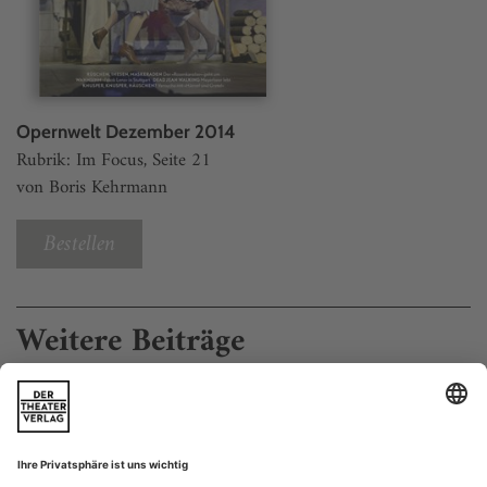
Opernwelt Dezember 2014
Rubrik: Im Focus, Seite 21
von Boris Kehrmann
Bestellen
Weitere Beiträge
Der wiedererweckte Held
Lullys «Amadis» unter Christophe Rousset in einem Live-Mitschnitt
aus Versailles