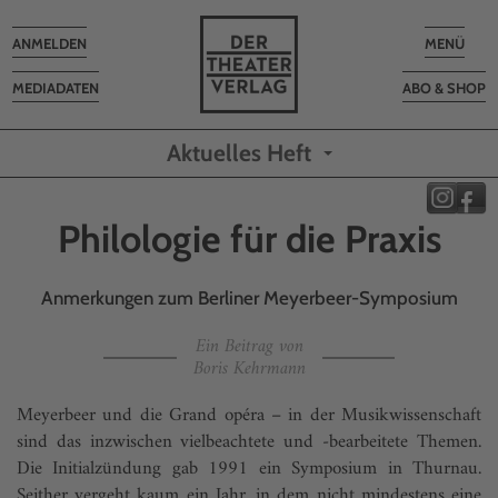
Toggle
Toggle
ANMELDEN
MENÜ
navigation
navigatio
MEDIADATEN
ABO & SHOP
Aktuelles Heft
Philologie für die Praxis
Anmerkungen zum Berliner Meyerbeer-Symposium
Ein Beitrag von
Boris Kehrmann
Meyerbeer und die Grand opéra – in der Musikwissenschaft
sind das inzwischen vielbeachtete und -bearbeitete Themen.
Die Initialzündung gab 1991 ein Symposium in Thurnau.
Seither vergeht kaum ein Jahr, in dem nicht mindestens eine