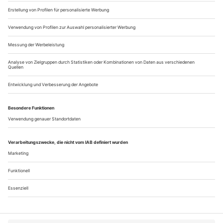
angewachsenen CD-Reihe einen Volltreffer gelandet. Dabei
zahlt es sich aus, dass das Engagement nicht nur den Gipfeln
der ernsten, sondern auch...
Gut gebaut
Milch-Sheriff: Alma an der Volksoper Wien
Dem Kurzzeit-Schwiegersohn Ernst Krenek zufolge war sie
eigentlich recht einfach zu begreifen: «Ihr Stil war der von
Wagners Brünnhilde, transportiert in die Atmosphäre
der
Fledermaus
.» Aber war Alma Mahler-Werfel wirklich eine
solche Sphinx, nur ohne Geheimnis? Ihre große Kunst, geliebt
zu werden, nicht nur von Gustav Mahler, Walter Gropius,
Oskar Kokoschka und...
Über uns
Kontakt
Kritikerumfrage
Newsletter
Mediadaten
Datenschutz
Impressum
AGB
Vertrag widerrufen
Cookie-Einstellungen
Abo kündigen