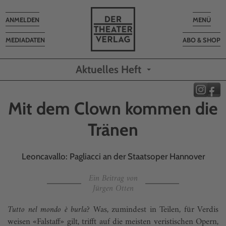
Toggle
Toggle
ANMELDEN
MENÜ
navigation
navigatio
MEDIADATEN
ABO & SHOP
Aktuelles Heft
Mit dem Clown kommen die
Tränen
Leoncavallo: Pagliacci an der Staatsoper Hannover
Ein Beitrag von
Jürgen Otten
Tutto nel mondo è burla
? Was, zumindest in Teilen, für Verdis
weisen «Falstaff» gilt, trifft auf die meisten veristischen Opern,