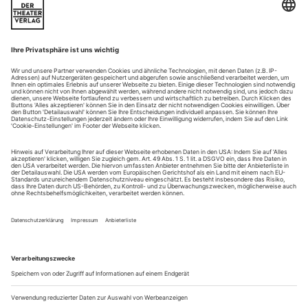
Düster und rätselhaft schön: Achim Freyer schenkt Gera in Wagners
«Fliegendem Holländer» seine gesamte künstlerische Phantasie
Neunzig Jahre alt ist der Maler und Regisseur Achim Freyer,
doch er hüpft in seinen Sneakers über die Bühne wie ein
Rumpelstilzchen. Der weiße Haarschopf wackelt, der Bart
zittert. Die einzige Sorge: dass er nicht doch noch über die
knöchelhohe Schwelle stolpert, die einmal quer über die
Bühne führt. Aber Freyer passt auf, hebt den Fuß
demonstrativ und erinnert...
Laute(r) Frivolitäten
Offenbachs «La Vie parisienne» und Messagers «Coups de roulis» in
Neuaufnahmen
Einmal mehr hat die Fondation Bru mit der Veröffentlichung
von Jacques Offenbachs
Opéra
-
bouffe
«La Vie parisienne» in
der von ihr initiierten und inzwischen auf 41
Gesamtaufnahmen französischer Opern des 19. Jahrhunderts