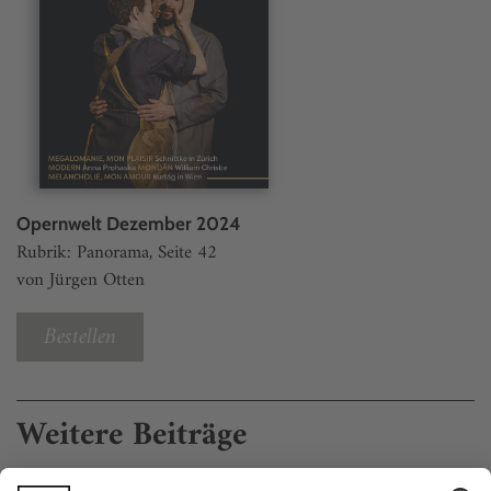
Opernwelt Dezember 2024
Rubrik: Panorama, Seite 42
von Jürgen Otten
Bestellen
Weitere Beiträge
Papiertheater, handgemacht