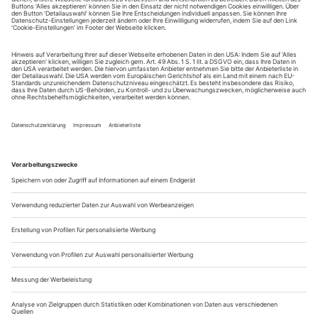
ins Gesicht geschrieben,aber von Müdigkeit oder Erschöpfung keine
Spur. Wenn es um Theater oder Oper geht, sprudelt es nur so aus ihm
heraus. Ein Gespräch über Kinder- und Studienjahre in Moskau, über
Komplexe und Obsessionen, die fremd-vertraute Heimat und
«Parsifal» als persönliche Prüfung
Herr Tcherniakov, kürzlich haben Komponisten, Sänger,
Regisseure, Bühnenbildner, Operndirektoren und
Dramaturgen in Heidelberg einen ganzen Tag lang über
«politisches Musiktheater heute» diskutiert. Können Sie
mit diesem Begriff etwas anfangen? Hat er eine
Bedeutung für Ihre Arbeit?
(überlegt lange) Es gab vielleicht mal Zeiten, in denen dieser
Begriff wichtig war....
Zur Kenntlichkeit entstellt
Strauss’ «Daphne» in Basel: Hans Drewanz steuert Orchesterpastell,
Christof Loy die beklemmend dichte Szene bei