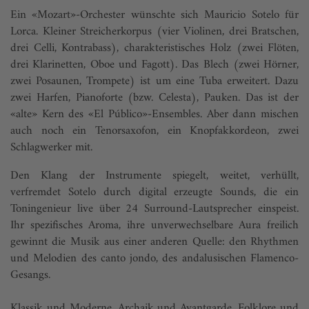
Ein «Mozart»-Orchester wünschte sich Mauricio Sotelo für
Lorca. Kleiner Streicherkorpus (vier Violinen, drei Bratschen,
drei Celli, Kontrabass), charakteristisches Holz (zwei Flöten,
drei Klarinetten, Oboe und Fagott). Das Blech (zwei Hörner,
zwei Posaunen, Trompete) ist um eine Tuba erweitert. Dazu
zwei Harfen, Pianoforte (bzw. Celesta), Pauken. Das ist der
«alte» Kern des «El Público»-Ensembles. Aber dann mischen
auch noch ein Tenorsaxofon, ein Knopfakkordeon, zwei
Schlagwerker mit.
Den Klang der Instrumente spiegelt, weitet, verhüllt,
verfremdet Sotelo durch digital erzeugte Sounds, die ein
Toningenieur live über 24 Surround-Lautsprecher einspeist.
Ihr spezifisches Aroma, ihre unverwechselbare Aura freilich
gewinnt die Musik aus einer anderen Quelle: den Rhythmen
und Melodien des canto jondo, des andalusischen Flamenco-
Gesangs.
Klassik und Moderne, Archaik und Avantgarde, Folklore und