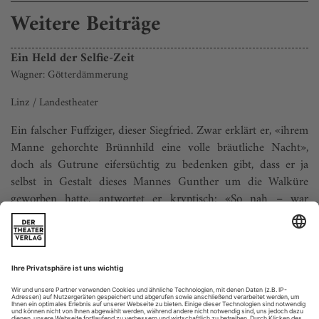
Weitere Beiträge
Ein Held der Selfie-Zeit
Wagner: Götterdämmerung
Linz / Landestheater
Ein falscher Fuffziger, dieser Siegfried. Zwar erklärt er, «ihrem
Manne gehorchte Brünnhild eine volle bräutliche Nacht»,
doch als Gutrune eifersüchtig zu bedenken gibt, dass er ja
selbst in Gestalt dieses Mannes Gunther um die Walküre
geworben hatte, antwortet er kryptisch: «So nah – war
Brünnhild ihm fern». Banal gesagt: «Okay, Honey, ich hab mit
ihr geschlafen –...
«Ich war nie vorsichtig»
Als wir uns in einem kargen Nebenraum des Berliner Schiller
Theaters treffen, hat DMITRI TCHERNIAKOV bereits den ganzen
Tag Wagner geprobt. Die gerade überstandene Grippe steht ihm noch