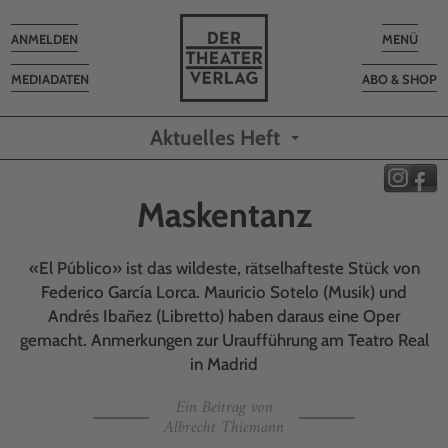
Toggle
Toggle
ANMELDEN
MENÜ
navigation
navigatio
MEDIADATEN
ABO & SHOP
Aktuelles Heft
Maskentanz
«El Público» ist das wildeste, rätselhafteste Stück von
Federico García Lorca. Mauricio Sotelo (Musik) und
Andrés Ibañez (Libretto) haben daraus eine Oper
gemacht. Anmerkungen zur Uraufführung am Teatro Real
in Madrid
Ein Beitrag von
Albrecht Thiemann