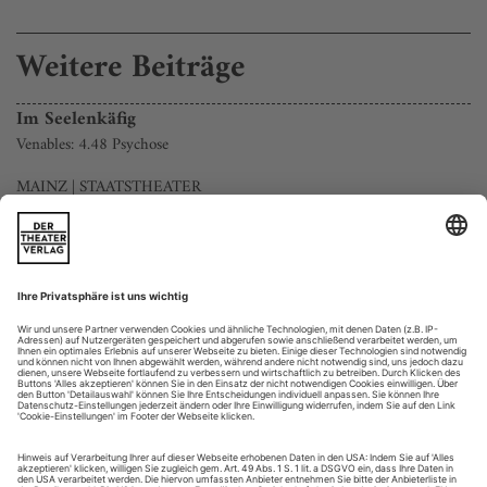
Weitere Beiträge
Im Seelenkäfig
Venables: 4.48 Psychose
MAINZ | STAATSTHEATER
Sie habe immer geschrieben, um der Hölle zu entkommen,
aber vergeblich: Das notierte die britische Dramatikerin Sarah
Kane, wenige Monate bevor sie sich mit nur 27 Jahren das
Leben nahm. In ihrem 1999 vollendeten Theaterstück «4.48
Psychose» schildert sie den Seelenkampf einer psychisch
erkrankten Frau am Abgrund einer schweren Depression.
Philip Ve -nables hat...
Szenen einer guten Ehe
Die älteste Musiktheater-Gemeinschaft Deutschlands mit Spielstätten