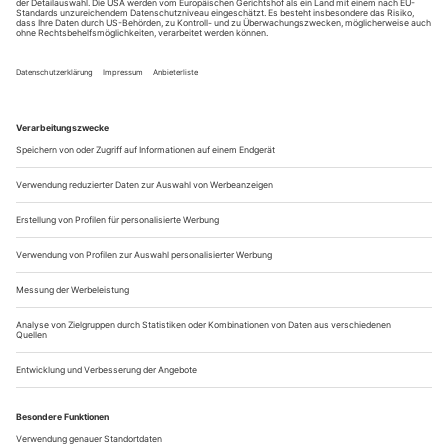
in Krefeld und Mönchengladbach feiert 75-jähriges Bestehen.
Mustergültige Ensemblepflege und clevere Spielplangestaltung
zeichnen das Doppelhaus aus. Zugleich bereitet man sich auf die
Sanierung und ein längeres Interim vor
Eigentlich passt das Theater Krefeld und Mönchengladbach
gar nicht so richtig in die Reihe «Opernwelt auf Landpartie».
Weder sind Krefeld und Mönchengladbach kleine Städte,
noch liegen sie fernab der Metropolen. Zum Theater Krefeld
kann man von der Düsseldorfer Heinrich-Heine-Allee, dem
Hauptsitz der Deutschen Oper am Rhein, sogar mit der
Tramlinie U76 fahren, die...
Lieder ohne Melodien
Äneas Humm singt Stücke von Beethoven, Schubert, Beach und Marx
Äneas Humm gebietet zweifelsohne über eine ausgezeichnete,
charakteristische Baritonstimme, frei und offen, unmittelbar
ansprechend, nobel im Ausdruck. Eine Stimme, die darüber
hinaus durch vorbildliche Textverständlichkeit besticht. Auf