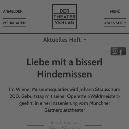
Toggle
Toggle
ANMELDEN
MENÜ
navigation
navigatio
MEDIADATEN
ABO & SHOP
Aktuelles Heft
Liebe mit a bisserl
Hindernissen
Im Wiener Museumsquartier wird Johann Strauss zum
200. Geburtstag mit seiner Operette «Waldmeister»
geehrt, in einer Inszenierung vom Münchner
Gärtnerplatztheater
Ein Beitrag von
Walter Weidringer