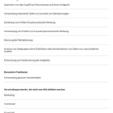
Ambitionen gehabt haben als die Regisseurin. Es sei denn, sie
arbeiten nicht gern. Viel zu tun gab es jedenfalls nicht für sie.
Das Libretto sieht sechs Szenenwechsel vor – hier findet der
Fünfakter in...
Das Monster Mensch
Florentina Holzinger mischt die Tanz-Musik-Theater-Szene gehörig
auf. Auch mit ihrem Abend «A Year without Summer» an der
Berliner Volksbühne mutet sie dem Publikum einiges zu
Der Mann war ein Unhold. Ihm mit Kunst zu «begegnen»,
darf als Wagnis gelten – welches aber, obschon auf
verschiedenste Weise, gelingen kann. Bei den Filmfestspielen
in Cannes kam Mitte Mai ein Film heraus, der vom
«Verschwinden des Josef Mengele» erzählt – zunächst von
dessen Flucht nach Südamerika, dem geheimen Besuch der
BRD, von seiner Hochzeit in Argentinien,...
Über uns
Kontakt
Kritikerumfrage
Newsletter