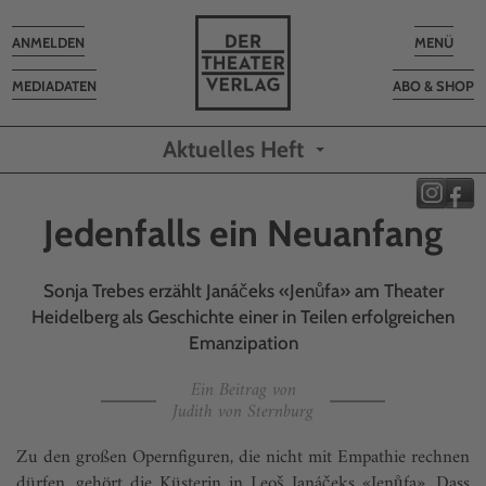
Toggle
Toggle
ANMELDEN
MENÜ
navigation
navigatio
MEDIADATEN
ABO & SHOP
Aktuelles Heft
Jedenfalls ein Neuanfang
Sonja Trebes erzählt Janáčeks «Jenůfa» am Theater
Heidelberg als Geschichte einer in Teilen erfolgreichen
Emanzipation
Ein Beitrag von
Judith von Sternburg
Zu den großen Opernfiguren, die nicht mit Empathie rechnen
dürfen, gehört die Küsterin in Leoš Janáčeks «Jenůfa». Dass