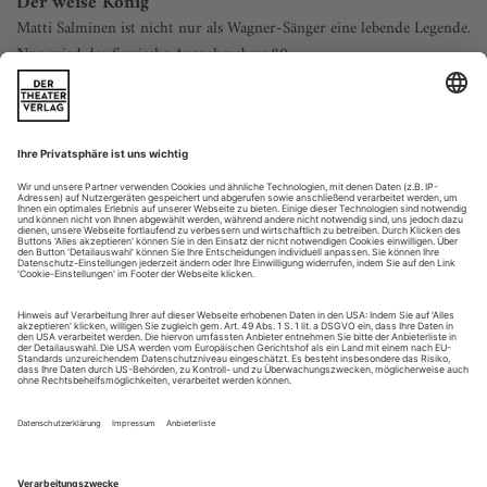
Der weise König
Matti Salminen ist nicht nur als Wagner-Sänger eine lebende Legende.
Nun wird der finnische Ausnahmebass 80
So, wie er dastand, baumlang, erhaben, unantastbar und
würdevoll, wusste man im gleichen Moment: Dieser Mann,
der anscheinend durch nichts aus der Ruhe zu bringen war,
verdiente, nein: er
gebot
Respekt. Zur Rolle passte es. An
diesem milden Frühlingsabend kurz vor der
Jahrtausendwende sang und spielte Matti Salminen an der
Deutschen Oper Berlin in Götz Friedrichs...
Radikal frugal
Gounod: Roméo et Juliette
DRESDEN | SEMPEROPER
Dieser Gounod legt die Axt an die Wurzel. «Uns interessierte
vor allem die Leere», hieß es schon vor der Premiere, aber
Bühnen- und Kostümbildner dürften doch andere