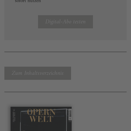
sofort nutzen
Digital-Abo testen
Zum Inhaltsverzeichnis