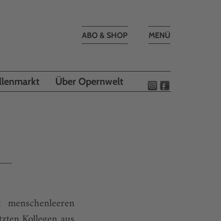
Toggle
ABO & SHOP
MENÜ
navigation
llenmarkt
Über Opernwelt
 menschenleeren
tzten Kollegen aus