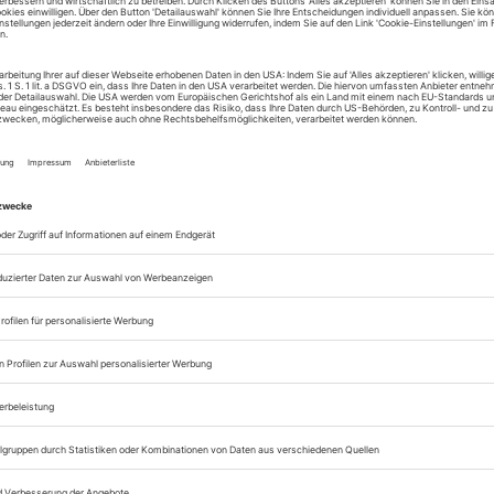
Zugang zum Onlinea
Opernwelt
Sie können alle Vorteile
sofort nutzen
Digital-Abo testen
eichnis