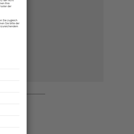
rchiv von
 des Abos