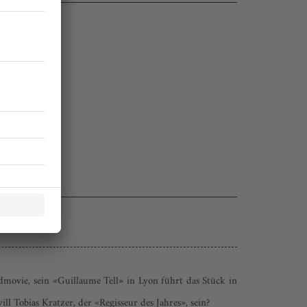
dmovie, sein «Guillaume Tell» in Lyon führt das Stück in
l Tobias Kratzer, der «Regisseur des Jahres», sein?