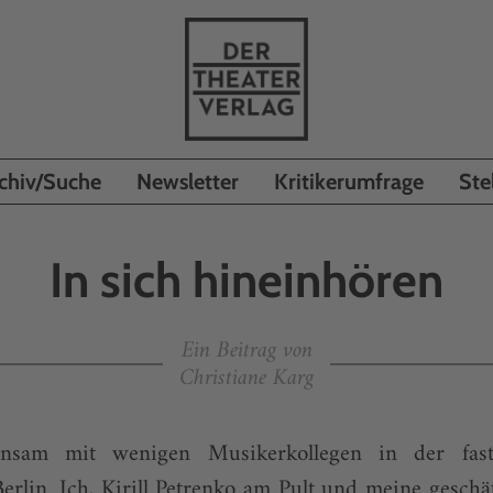
chiv/Suche
Newsletter
Kritikerumfrage
Ste
In sich hineinhören
Ein Beitrag von
Christiane Karg
insam mit wenigen Musikerkollegen in der fast
erlin. Ich, Kirill Petrenko am Pult und meine geschä