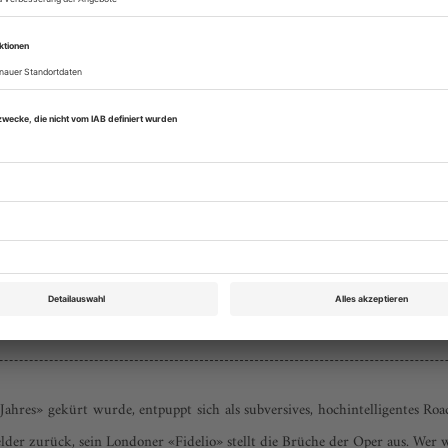
Opernwelt Jahrbuch 2020
Rubrik: Wozu Musikkritik?, Seite 114
von Christiane Karg
Bestellen
ahres» gekürt wurde, entpuppt sich als subversives, hochintelligentes Roa
er zurück, sein Londoner «Fidelio» stellt die Brüche der Oper aus. Wer wil