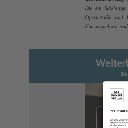
Die am Salzburger
Opernstudio und 
Konzertpodium und 
Weiter
Sie