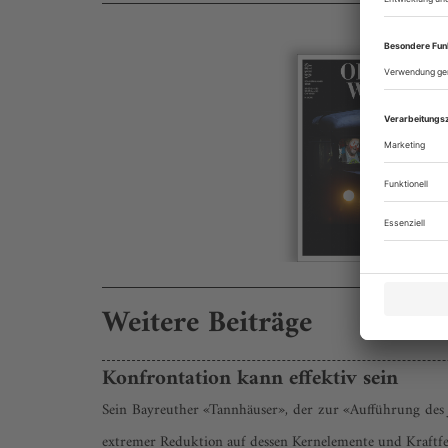
Weitere Beiträge
Konfrontation kann effektiv sein
Sein Bayreuther «Tannhäuser», der zur «Aufführung des J
extremer Reduktion auf dessen Kernelemente und Kraftfeld