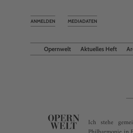
Toggle
ANMELDEN
MEDIADATEN
navigation
Opernwelt
Aktuelles Heft
Ar
Ich stehe geme
Philharmonie in B