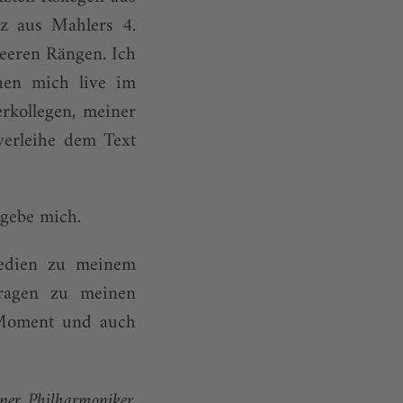
tz aus Mahlers 4.
eeren Rängen. Ich
hen mich live im
kollegen, meiner
verleihe dem Text
 gebe mich.
medien zu meinem
Fragen zu meinen
m Moment und auch
iner Philharmoniker.